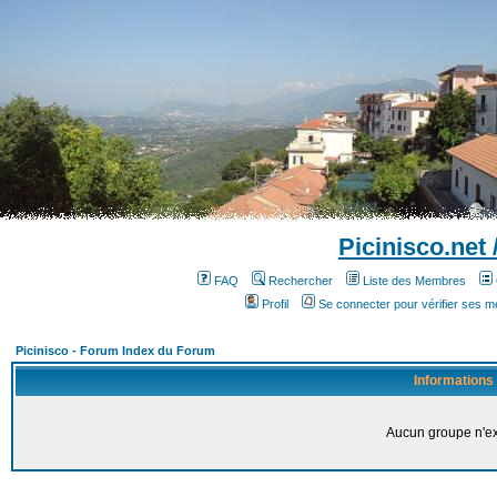
Picinisco.net
FAQ
Rechercher
Liste des Membres
Profil
Se connecter pour vérifier ses 
Picinisco - Forum Index du Forum
Informations
Aucun groupe n'ex