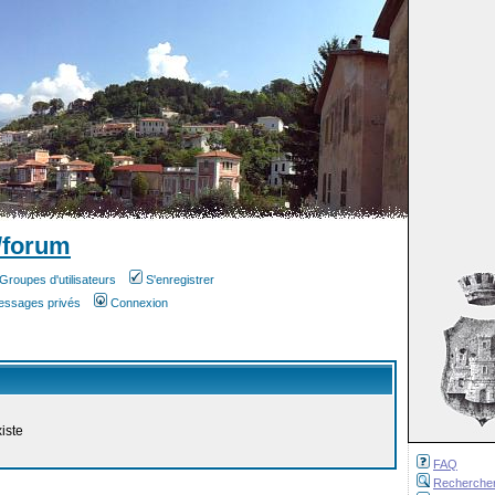
/forum
Groupes d'utilisateurs
S'enregistrer
messages privés
Connexion
iste
FAQ
Recherche