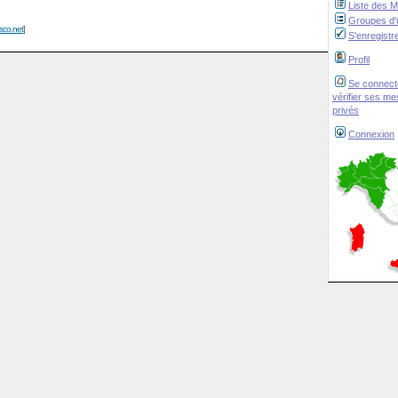
Liste des 
Groupes d'u
isco.net
]
S'enregistr
Profil
Se connect
vérifier ses m
privés
Connexion