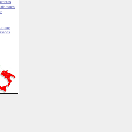
Membres
tilisateurs
er
er pour
essages