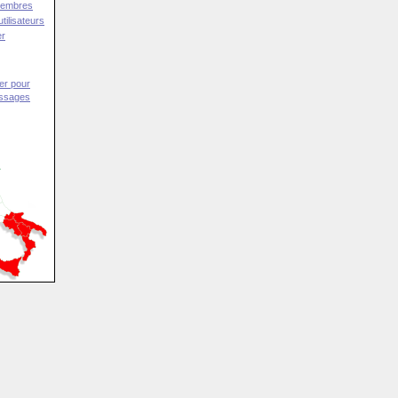
Membres
tilisateurs
er
er pour
essages