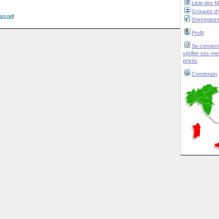
Liste des 
Groupes d'u
isco.net
]
S'enregistr
Profil
Se connect
vérifier ses m
privés
Connexion