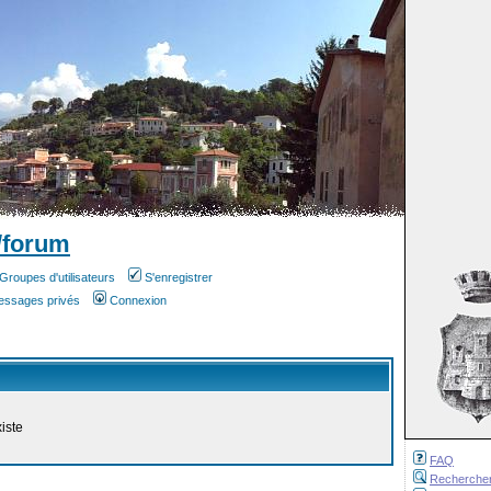
/forum
Groupes d'utilisateurs
S'enregistrer
messages privés
Connexion
iste
FAQ
Recherche