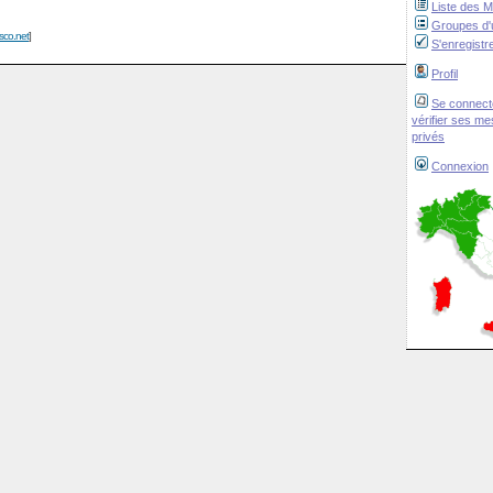
Liste des 
Groupes d'u
isco.net
]
S'enregistr
Profil
Se connect
vérifier ses m
privés
Connexion