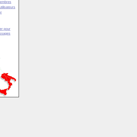
Membres
tilisateurs
er
er pour
essages