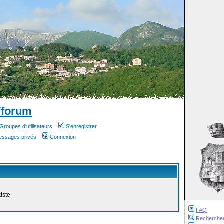
/forum
Groupes d'utilisateurs
S'enregistrer
messages privés
Connexion
iste
FAQ
Recherche