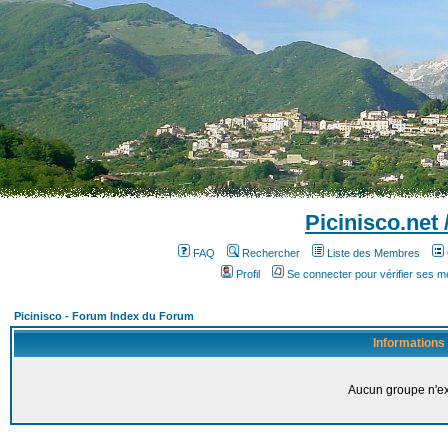
Picinisco.net
FAQ
Rechercher
Liste des Membres
Profil
Se connecter pour vérifier ses 
Picinisco - Forum Index du Forum
Informations
Aucun groupe n'ex