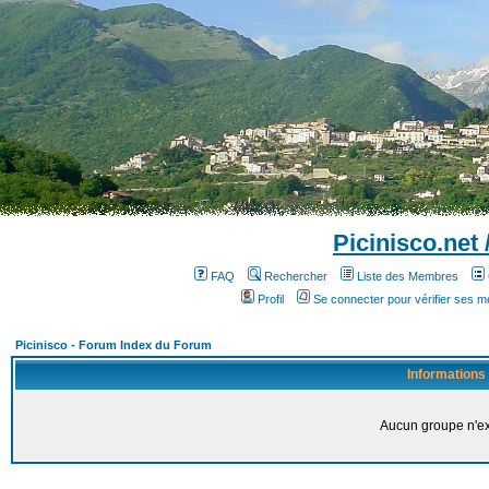
Picinisco.net
FAQ
Rechercher
Liste des Membres
Profil
Se connecter pour vérifier ses 
Picinisco - Forum Index du Forum
Informations
Aucun groupe n'ex