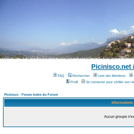
Picinisco.net
FAQ
Rechercher
Liste des Membres
Profil
Se connecter pour vérifier ses 
Picinisco - Forum Index du Forum
Informations
Aucun groupe n'ex