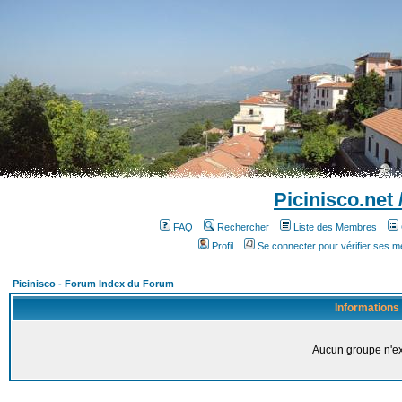
Picinisco.net
FAQ
Rechercher
Liste des Membres
Profil
Se connecter pour vérifier ses 
Picinisco - Forum Index du Forum
Informations
Aucun groupe n'ex