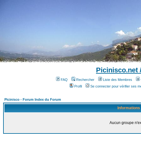
Picinisco.net
FAQ
Rechercher
Liste des Membres
Profil
Se connecter pour vérifier ses 
Picinisco - Forum Index du Forum
Informations
Aucun groupe n'ex