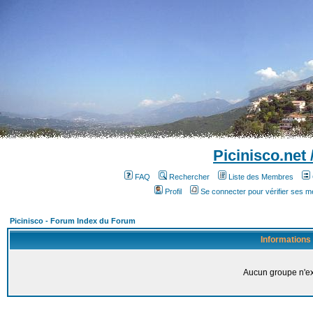
Picinisco.net
FAQ
Rechercher
Liste des Membres
Profil
Se connecter pour vérifier ses 
Picinisco - Forum Index du Forum
Informations
Aucun groupe n'ex