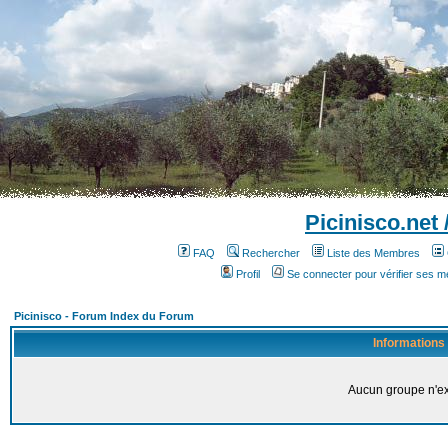
Picinisco.net
FAQ
Rechercher
Liste des Membres
Profil
Se connecter pour vérifier ses 
Picinisco - Forum Index du Forum
Informations
Aucun groupe n'ex