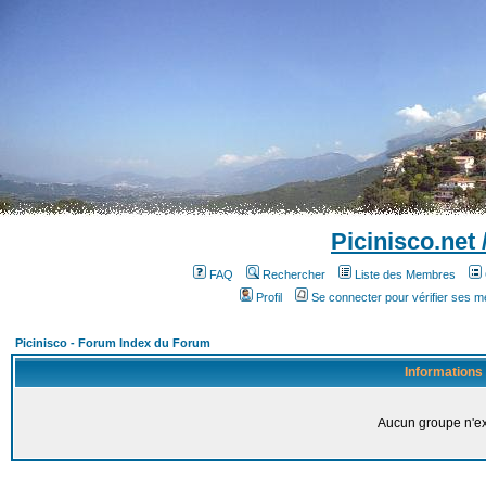
Picinisco.net
FAQ
Rechercher
Liste des Membres
Profil
Se connecter pour vérifier ses 
Picinisco - Forum Index du Forum
Informations
Aucun groupe n'ex