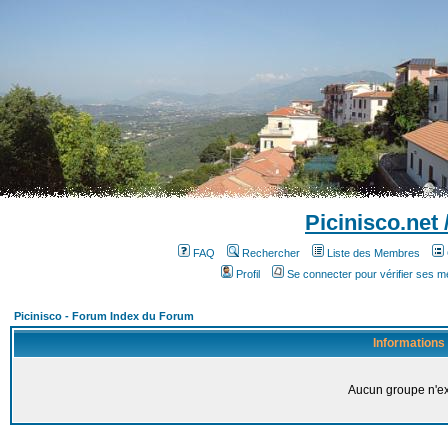
Picinisco.net
FAQ
Rechercher
Liste des Membres
Profil
Se connecter pour vérifier ses 
Picinisco - Forum Index du Forum
Informations
Aucun groupe n'ex