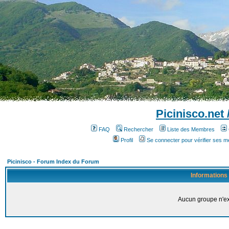
Picinisco.net
FAQ
Rechercher
Liste des Membres
Profil
Se connecter pour vérifier ses 
Picinisco - Forum Index du Forum
Informations
Aucun groupe n'ex