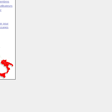
Membres
tilisateurs
er
er pour
essages