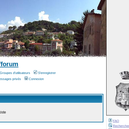
/forum
Groupes d'utilisateurs
S'enregistrer
messages privés
Connexion
iste
FAQ
Recherche