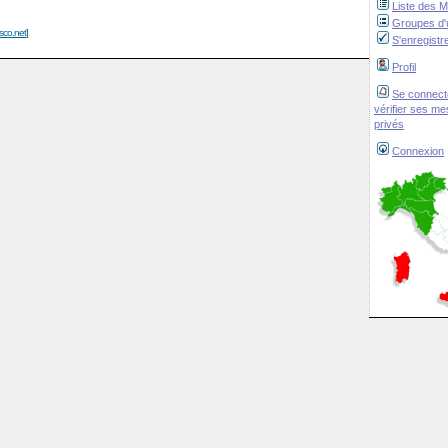
Liste des 
Groupes d'u
isco.net
]
S'enregistr
Profil
Se connect
vérifier ses m
privés
Connexion