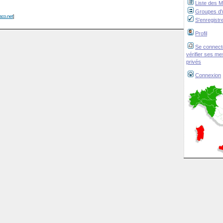
Liste des 
Groupes d'u
isco.net
]
S'enregistr
Profil
Se connect
vérifier ses m
privés
Connexion