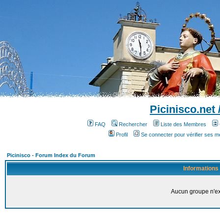
Picinisco.net
FAQ
Rechercher
Liste des Membres
Profil
Se connecter pour vérifier ses 
Picinisco - Forum Index du Forum
Informations
Aucun groupe n'ex