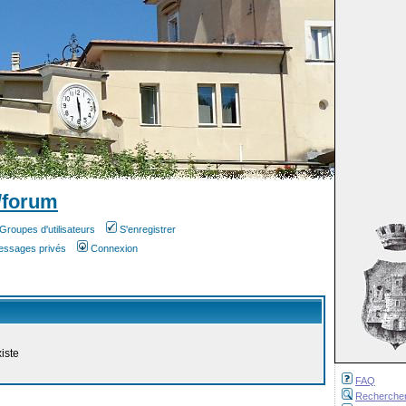
/forum
Groupes d'utilisateurs
S'enregistrer
messages privés
Connexion
iste
FAQ
Recherche