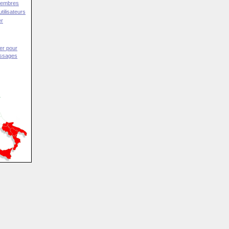
Membres
tilisateurs
er
er pour
essages