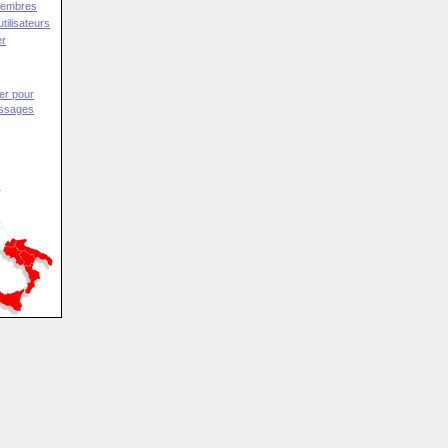
Membres
tilisateurs
er
er pour
essages