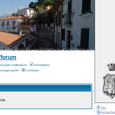
/forum
Groupes d'utilisateurs
S'enregistrer
messages privés
Connexion
iste
FAQ
Recherche