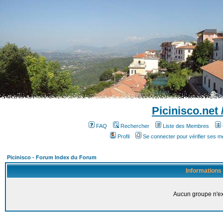
Picinisco.net
FAQ
Rechercher
Liste des Membres
Profil
Se connecter pour vérifier ses 
Picinisco - Forum Index du Forum
Informations
Aucun groupe n'ex