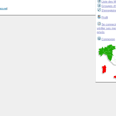
Liste des 
Groupes d'u
isco.net
]
S'enregistr
Profil
Se connect
vérifier ses m
privés
Connexion