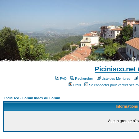
Picinisco.net
FAQ
Rechercher
Liste des Membres
Profil
Se connecter pour vérifier ses 
Picinisco - Forum Index du Forum
Informations
Aucun groupe n'ex