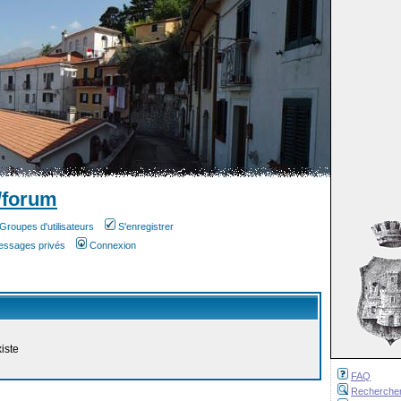
/forum
Groupes d'utilisateurs
S'enregistrer
messages privés
Connexion
iste
FAQ
Recherche