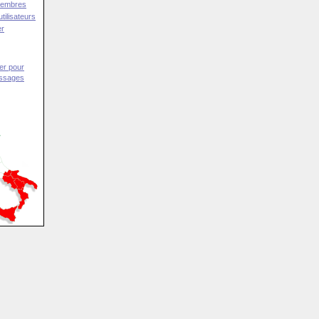
Membres
tilisateurs
er
er pour
essages