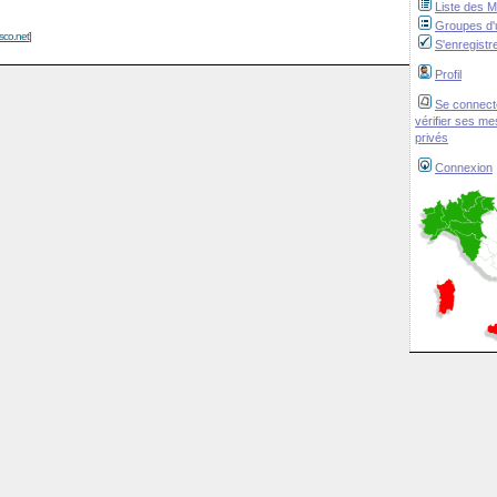
Liste des 
Groupes d'u
isco.net
]
S'enregistr
Profil
Se connect
vérifier ses m
privés
Connexion