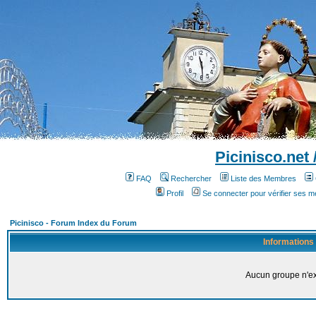
Picinisco.net
FAQ
Rechercher
Liste des Membres
Profil
Se connecter pour vérifier ses 
Picinisco - Forum Index du Forum
Informations
Aucun groupe n'ex