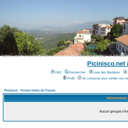
Picinisco.net
FAQ
Rechercher
Liste des Membres
Profil
Se connecter pour vérifier ses 
Picinisco - Forum Index du Forum
Informations
Aucun groupe n'ex