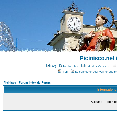
Picinisco.net
FAQ
Rechercher
Liste des Membres
Profil
Se connecter pour vérifier ses 
Picinisco - Forum Index du Forum
Informations
Aucun groupe n'ex