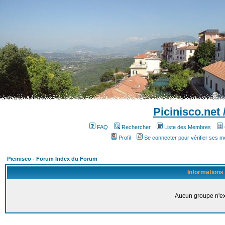
Picinisco.net
FAQ
Rechercher
Liste des Membres
Profil
Se connecter pour vérifier ses 
Picinisco - Forum Index du Forum
Informations
Aucun groupe n'ex