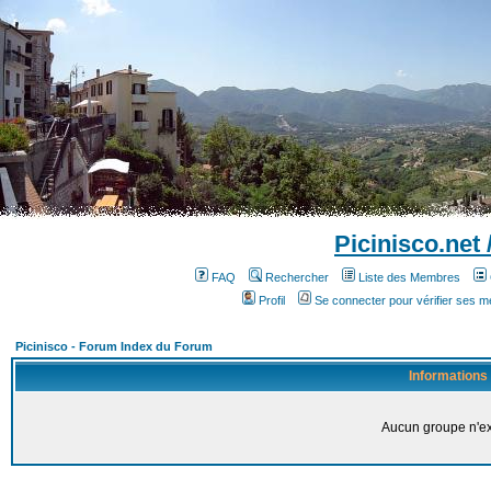
Picinisco.net
FAQ
Rechercher
Liste des Membres
Profil
Se connecter pour vérifier ses 
Picinisco - Forum Index du Forum
Informations
Aucun groupe n'ex