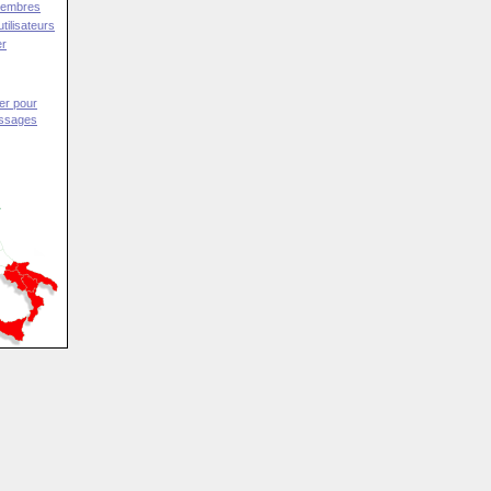
Membres
tilisateurs
er
er pour
essages