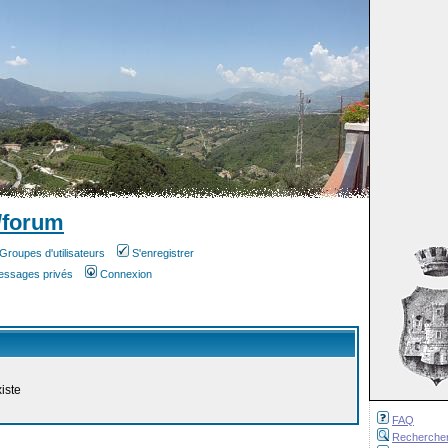
/forum
Groupes d'utilisateurs
S'enregistrer
messages privés
Connexion
iste
FAQ
Recherche