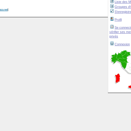
Liste des 
Groupes d'u
isco.net
]
S'enregistr
Profil
Se connect
vérifier ses m
privés
Connexion