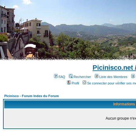
Picinisco.net
FAQ
Rechercher
Liste des Membres
Profil
Se connecter pour vérifier ses 
Picinisco - Forum Index du Forum
Informations
Aucun groupe n'ex