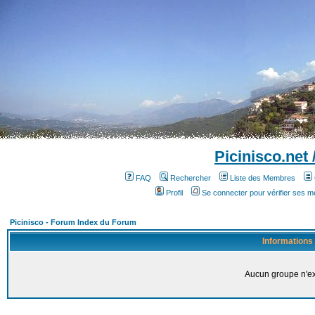
Picinisco.net
FAQ
Rechercher
Liste des Membres
Profil
Se connecter pour vérifier ses 
Picinisco - Forum Index du Forum
Informations
Aucun groupe n'ex