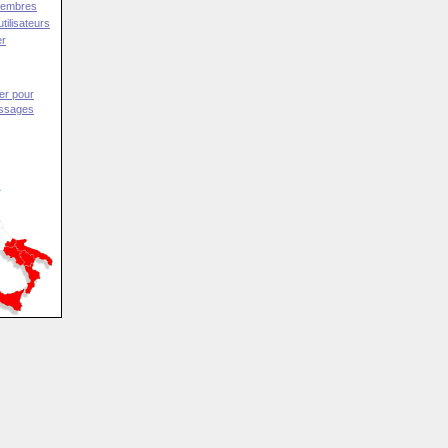
Membres
tilisateurs
er
er pour
essages