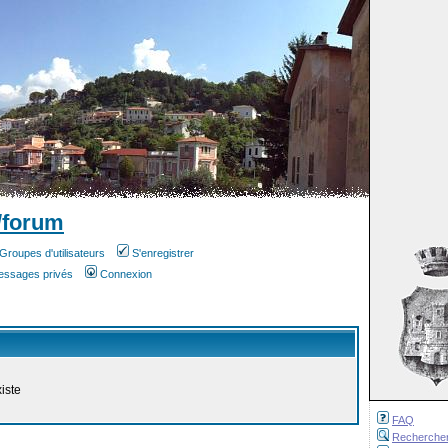
/forum
Groupes d'utilisateurs
S'enregistrer
messages privés
Connexion
iste
FAQ
Recherche