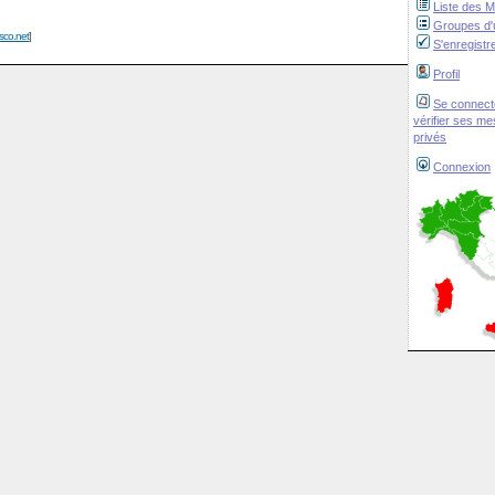
Liste des 
Groupes d'u
isco.net
]
S'enregistr
Profil
Se connect
vérifier ses m
privés
Connexion