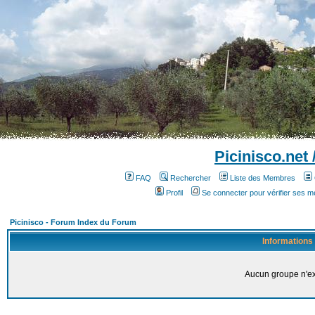
Picinisco.net
FAQ
Rechercher
Liste des Membres
Profil
Se connecter pour vérifier ses 
Picinisco - Forum Index du Forum
Informations
Aucun groupe n'ex