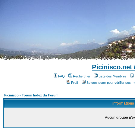
Picinisco.net
FAQ
Rechercher
Liste des Membres
Profil
Se connecter pour vérifier ses 
Picinisco - Forum Index du Forum
Informations
Aucun groupe n'ex