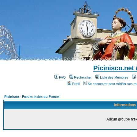
Picinisco.net
FAQ
Rechercher
Liste des Membres
Profil
Se connecter pour vérifier ses 
Picinisco - Forum Index du Forum
Informations
Aucun groupe n'ex