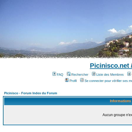
Picinisco.net
FAQ
Rechercher
Liste des Membres
Profil
Se connecter pour vérifier ses 
Picinisco - Forum Index du Forum
Informations
Aucun groupe n'ex