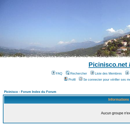
Picinisco.net
FAQ
Rechercher
Liste des Membres
Profil
Se connecter pour vérifier ses 
Picinisco - Forum Index du Forum
Informations
Aucun groupe n'ex