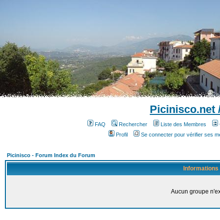
Picinisco.net
FAQ
Rechercher
Liste des Membres
Profil
Se connecter pour vérifier ses 
Picinisco - Forum Index du Forum
Informations
Aucun groupe n'ex