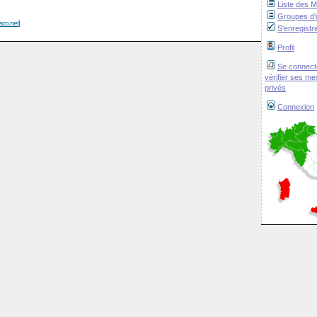
Liste des 
Groupes d'u
isco.net
]
S'enregistr
Profil
Se connect
vérifier ses m
privés
Connexion