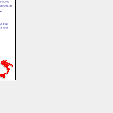
Membres
tilisateurs
er
er pour
essages