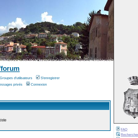
/forum
Groupes d'utilisateurs
S'enregistrer
messages privés
Connexion
iste
FAQ
Recherche