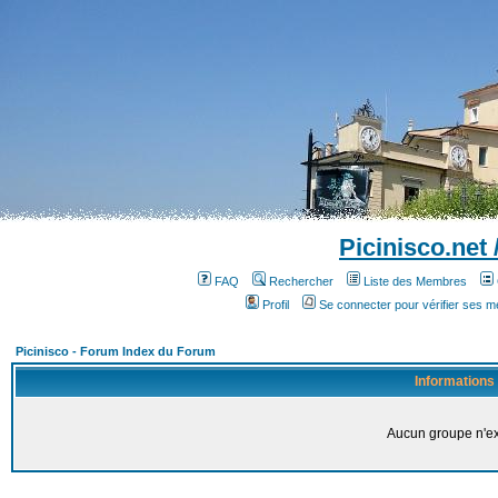
Picinisco.net
FAQ
Rechercher
Liste des Membres
Profil
Se connecter pour vérifier ses 
Picinisco - Forum Index du Forum
Informations
Aucun groupe n'ex