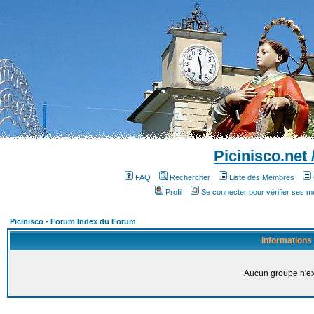
Picinisco.net
FAQ
Rechercher
Liste des Membres
Profil
Se connecter pour vérifier ses 
Picinisco - Forum Index du Forum
Informations
Aucun groupe n'ex