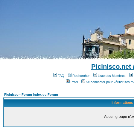
Picinisco.net
FAQ
Rechercher
Liste des Membres
Profil
Se connecter pour vérifier ses 
Picinisco - Forum Index du Forum
Informations
Aucun groupe n'ex