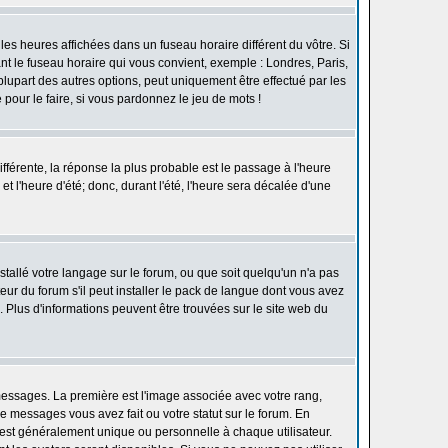
les heures affichées dans un fuseau horaire différent du vôtre. Si
ant le fuseau horaire qui vous convient, exemple : Londres, Paris,
lupart des autres options, peut uniquement être effectué par les
e pour le faire, si vous pardonnez le jeu de mots !
différente, la réponse la plus probable est le passage à l'heure
t l'heure d'été; donc, durant l'été, l'heure sera décalée d'une
nstallé votre langage sur le forum, ou que soit quelqu'un n'a pas
ur du forum s'il peut installer le pack de langue dont vous avez
n. Plus d'informations peuvent être trouvées sur le site web du
 messages. La première est l'image associée avec votre rang,
 messages vous avez fait ou votre statut sur le forum. En
est généralement unique ou personnelle à chaque utilisateur.