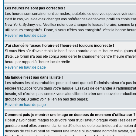
Les heures ne sont pas correctes !
Les heures sont certainement correctes; toutefois, ce que vous pouvez voir sont 
c'est le cas, vous devriez changer vos préférences dans votre profil en choisiss
New York, Sydney, etc. Veuillez noter que changer le fuseau horaire, comme la p
utilisateurs enregistrés. Donc, si vous n'êtes pas enregistré, c'est la bonne heur
Revenir en haut de page
J'ai changé le fuseau horaire et l'heure est toujours incorrecte !
Si vous êtes sûr d'avoir choisi le bon fuseau horaire et que l'heure est toujours 
d'été. Le forum n'a pas été conçu pour gérer le changement entre l'heure d'hiver e
heure par rapport à l'heure locale réelle.
Revenir en haut de page
Ma langue n'est pas dans la liste !
Les raisons les plus probables pour ceci sont que soit l'administrateur n'a pas i
encore traduit ce forum dans votre langue. Essayez de demander à l'administrate
besoin; s'il n'existe pas, sentez-vous alors libre de créer une nouvelle traductio
groupe phpBB (allez voir le lien en bas des pages).
Revenir en haut de page
Comment puis-je montrer une image en dessous de mon nom d'utilisateur ?
Il peut y avoir deux images sous votre nom d'utilisateur lorsque vous lisez des
généralement elles prennent la forme d'étoiles ou de blocs indiquant combien de
dessous de celle-ci peut se trouver une image plus grande nommée avatar, qui 