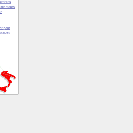
Membres
tilisateurs
er
er pour
essages