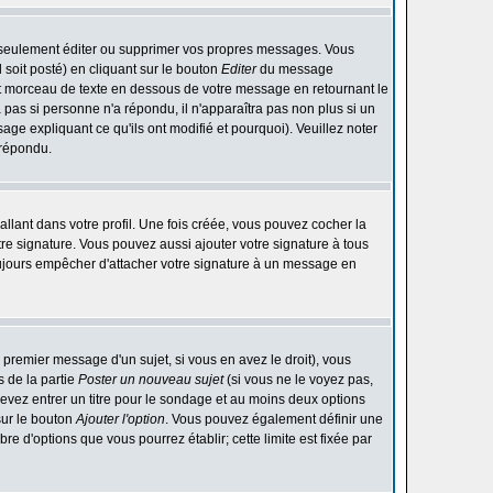
 seulement éditer ou supprimer vos propres messages. Vous
soit posté) en cliquant sur le bouton
Editer
du message
t morceau de texte en dessous de votre message en retournant le
ra pas si personne n'a répondu, il n'apparaîtra pas non plus si un
ge expliquant ce qu'ils ont modifié et pourquoi). Veuillez noter
 répondu.
lant dans votre profil. Une fois créée, vous pouvez cocher la
re signature. Vous pouvez aussi ajouter votre signature à tous
ujours empêcher d'attacher votre signature à un message en
 premier message d'un sujet, si vous en avez le droit), vous
 de la partie
Poster un nouveau sujet
(si vous ne le voyez pas,
evez entrer un titre pour le sondage et au moins deux options
sur le bouton
Ajouter l'option
. Vous pouvez également définir une
bre d'options que vous pourrez établir; cette limite est fixée par