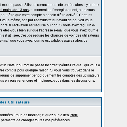
mot de passe. S'ils ont correctement été entrés, alors il y a deux
'ai moins de 13 ans
au moment de l'enregistrement, alors vous
s peut-être que votre compte a besoin d'être activé ? Certains
r vous-même, soit par l'administrateur avant de pouvoir vous
re si l'activation est requise ou non. Si vous avez reçu un e-
alors êtes-vous bien sûr que l'adresse e-mail que vous avez fournie
 est utilisée, c'est de réduire les chances de voir des utilisateurs
-mail que vous avez fournie est valide, essayez alors de
utilisateur ou mot de passe incorrect (vérifiez l'e-mail qui vous a
otre compte pour quelque raison. Si vous vous trouvez dans le
es forums de supprimer périodiquement les comptes des utilisateurs
vous enregistrer encore et impliquez-vous dans les discussions.
des Utilisateurs
onnées. Pour les modifier, cliquez sur le lien
Profil
 permettra de changer toutes vos préférences.