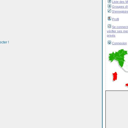
Liste des 
Groupes d'u
S'enregistr
Profil
Se connect
vérifier ses m
privés
cter !
Connexion