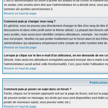
C'est à l'administrateur du forum d'activer les avatars et de choisir la manière d
un avatar, cela voudra alors dire que l'administrateur en a décidé ainsi, vous p
sommes sûr qu'elles seront bonnes !).
Revenir en haut de page
Comment puis-je changer mon rang ?
En général, vous ne pouvez pas directement changer le titre d'un rang (le titre d
discussions et dans votre profil selon le thème utilisé). La plupart des forums 
avez postés, mais aussi pour identifier certains utilisateurs, exemple : les modé
leur est propre. Veuillez ne pas poster inutilement sur le forum dans le but d'
administrateur qui abaissera simplement votre compte de votre nombre total d
Revenir en haut de page
Lorsque je clique sur le lien e-mail d'un utilisateur, on me demande de me co
Désolé, mais seuls les utilisateurs enregistrés peuvent envoyer des e-mails à de
l'administrateur aurait activé cette fonctionnalité). Ceci, pour éviter l'utilisatio
Revenir en haut de page
Publication
Comment puis-je poster un sujet dans un forum ?
Facile, cliquez sur le bouton approprié soit sur la page du forum, soit sur la pa
de pouvoir poster un message; les droits qui vous sont disponibles sont listés su
poster de nouveaux sujets, vous pouvez voter, etc.
)
Revenir en haut de page