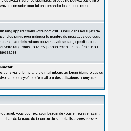
ont les avatars seront disponibles. Si vous ne pouvez pas utiliser
ouvez le contacter pour lui en demander les raisons (nous
'un rang apparaît sous votre nom d'utilisateur dans les sujets de
utilisent les rangs pour indiquer le nombre de messages que vous
rateurs et administrateurs peuvent avoir un rang spécifique qui
élever votre rang; vous trouverez probablement un modérateur ou
e messages.
nnecter !
s gens via le formulaire d'e-mail intégré au forum (dans le cas où
n malveillante du système d'e-mail par des utilisateurs anonymes.
ge du sujet. Vous pourriez avoir besoin de vous enregistrer avant
r le bas de la page du forum ou du sujet (la liste
Vous pouvez