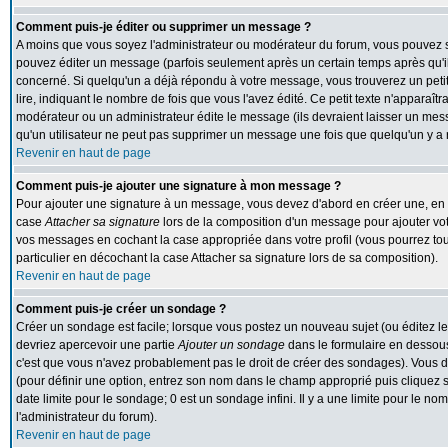
Comment puis-je éditer ou supprimer un message ?
A moins que vous soyez l'administrateur ou modérateur du forum, vous pouvez
pouvez éditer un message (parfois seulement après un certain temps après qu'il 
concerné. Si quelqu'un a déjà répondu à votre message, vous trouverez un peti
lire, indiquant le nombre de fois que vous l'avez édité. Ce petit texte n'apparaît
modérateur ou un administrateur édite le message (ils devraient laisser un messa
qu'un utilisateur ne peut pas supprimer un message une fois que quelqu'un y a
Revenir en haut de page
Comment puis-je ajouter une signature à mon message ?
Pour ajouter une signature à un message, vous devez d'abord en créer une, en al
case
Attacher sa signature
lors de la composition d'un message pour ajouter vot
vos messages en cochant la case appropriée dans votre profil (vous pourrez to
particulier en décochant la case Attacher sa signature lors de sa composition).
Revenir en haut de page
Comment puis-je créer un sondage ?
Créer un sondage est facile; lorsque vous postez un nouveau sujet (ou éditez le
devriez apercevoir une partie
Ajouter un sondage
dans le formulaire en dessous
c'est que vous n'avez probablement pas le droit de créer des sondages). Vous d
(pour définir une option, entrez son nom dans le champ approprié puis cliquez 
date limite pour le sondage; 0 est un sondage infini. Il y a une limite pour le nom
l'administrateur du forum).
Revenir en haut de page