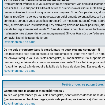
Premièrement, vérifiez que vous avez entré correctement vos nom d'utilisateur et 
possibilités. Si le support COPPA est activé et que vous avez cliqué sur le lien
J
devrez suivre les instructions que vous avez reçues. Si ce n'est pas le cas, alor
forums requièrent que tous les nouveaux enregistrements soient activés, soit pa
connecter. Lorsque vous vous êtes enregistré, un message aurait dû vous apprend
mail, suivez alors les instructions qui s'y trouvent; si vous ne l'avez pas reçu, 
lors de l'enregistrement est valide ? L'une des raisons pour lesquelles l'activation
malintentionnés abuser du forum anonymement. Si vous êtes sûr que l'adresse e
contacter l'administrateur du forum.
Revenir en haut de page
Je me suis enregistré dans le passé, mais ne peux plus me connecter ?!
Les raisons les plus probables pour ce problème sont : vous avez entré un nom d'
été envoyé lorsque vous vous êtes enregistré) ou l'administrateur a supprimé v
dernier cas, peut-être alors que vous n'avez rien posté ? Il est habituel pour l
n'ayant rien posté afin de réduire la taille de la base de données. Essayez de 
Revenir en haut de page
Préférences et paramètres 
Comment puis-je changer mes préférences ?
Toutes vos préférences (si vous êtes enregistré) sont stockées dans la base de d
(généralement en haut des pages, mais cela peut ne pas être le cas). Ceci vous
Revenir en haut de page