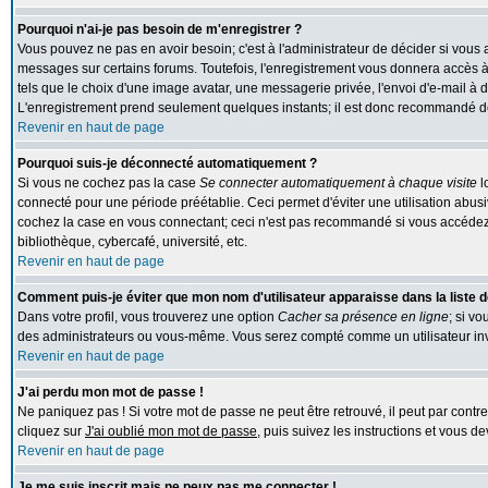
Pourquoi n'ai-je pas besoin de m'enregistrer ?
Vous pouvez ne pas en avoir besoin; c'est à l'administrateur de décider si vous
messages sur certains forums. Toutefois, l'enregistrement vous donnera accès à 
tels que le choix d'une image avatar, une messagerie privée, l'envoi d'e-mail à des
L'enregistrement prend seulement quelques instants; il est donc recommandé de 
Revenir en haut de page
Pourquoi suis-je déconnecté automatiquement ?
Si vous ne cochez pas la case
Se connecter automatiquement à chaque visite
l
connecté pour une période préétablie. Ceci permet d'éviter une utilisation abus
cochez la case en vous connectant; ceci n'est pas recommandé si vous accédez 
bibliothèque, cybercafé, université, etc.
Revenir en haut de page
Comment puis-je éviter que mon nom d'utilisateur apparaisse dans la liste de
Dans votre profil, vous trouverez une option
Cacher sa présence en ligne
; si v
des administrateurs ou vous-même. Vous serez compté comme un utilisateur inv
Revenir en haut de page
J'ai perdu mon mot de passe !
Ne paniquez pas ! Si votre mot de passe ne peut être retrouvé, il peut par contre 
cliquez sur
J'ai oublié mon mot de passe
, puis suivez les instructions et vous 
Revenir en haut de page
Je me suis inscrit mais ne peux pas me connecter !