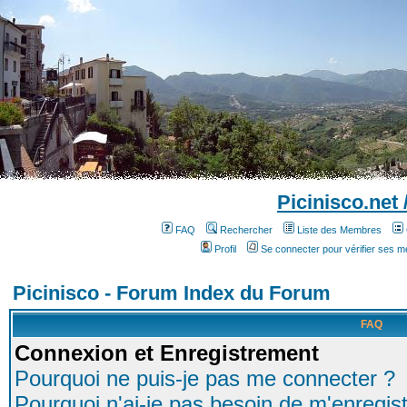
Picinisco.net
FAQ
Rechercher
Liste des Membres
Profil
Se connecter pour vérifier ses 
Picinisco - Forum Index du Forum
FAQ
Connexion et Enregistrement
Pourquoi ne puis-je pas me connecter ?
Pourquoi n'ai-je pas besoin de m'enregist