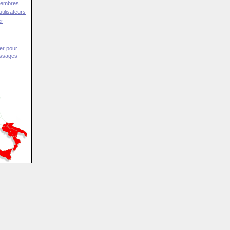
Membres
tilisateurs
er
er pour
essages