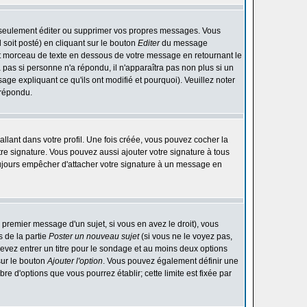
 seulement éditer ou supprimer vos propres messages. Vous
soit posté) en cliquant sur le bouton
Editer
du message
t morceau de texte en dessous de votre message en retournant le
ra pas si personne n'a répondu, il n'apparaîtra pas non plus si un
ge expliquant ce qu'ils ont modifié et pourquoi). Veuillez noter
 répondu.
lant dans votre profil. Une fois créée, vous pouvez cocher la
re signature. Vous pouvez aussi ajouter votre signature à tous
ujours empêcher d'attacher votre signature à un message en
 premier message d'un sujet, si vous en avez le droit), vous
 de la partie
Poster un nouveau sujet
(si vous ne le voyez pas,
evez entrer un titre pour le sondage et au moins deux options
sur le bouton
Ajouter l'option
. Vous pouvez également définir une
bre d'options que vous pourrez établir; cette limite est fixée par