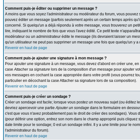
Comment puis-je éditer ou supprimer un message ?
A moins que vous soyez l'administrateur ou modérateur du forum, vous pouvez
pouvez éditer un message (parfois seulement après un certain temps après qu'il 
concerné. Si quelqu'un a déjà répondu à votre message, vous trouverez un peti
lire, indiquant le nombre de fois que vous l'avez édité. Ce petit texte n'apparaît
modérateur ou un administrateur édite le message (ils devraient laisser un messa
qu'un utilisateur ne peut pas supprimer un message une fois que quelqu'un y a
Revenir en haut de page
Comment puis-je ajouter une signature à mon message ?
Pour ajouter une signature à un message, vous devez d'abord en créer une, en al
case
Attacher sa signature
lors de la composition d'un message pour ajouter vot
vos messages en cochant la case appropriée dans votre profil (vous pourrez to
particulier en décochant la case Attacher sa signature lors de sa composition).
Revenir en haut de page
Comment puis-je créer un sondage ?
Créer un sondage est facile; lorsque vous postez un nouveau sujet (ou éditez le
devriez apercevoir une partie
Ajouter un sondage
dans le formulaire en dessous
c'est que vous n'avez probablement pas le droit de créer des sondages). Vous d
(pour définir une option, entrez son nom dans le champ approprié puis cliquez 
date limite pour le sondage; 0 est un sondage infini. Il y a une limite pour le nom
l'administrateur du forum).
Revenir en haut de page