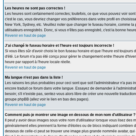
Les heures ne sont pas correctes !
Les heures sont certainement correctes; toutefois, ce que vous pouvez voir sont 
c'est le cas, vous devriez changer vos préférences dans votre profil en choisiss
New York, Sydney, etc. Veuillez noter que changer le fuseau horaire, comme la p
utilisateurs enregistrés. Donc, si vous n'êtes pas enregistré, c'est la bonne heur
Revenir en haut de page
J'ai changé le fuseau horaire et l'heure est toujours incorrecte !
Si vous êtes sûr d'avoir choisi le bon fuseau horaire et que l'heure est toujours 
d'été. Le forum n'a pas été conçu pour gérer le changement entre l'heure d'hiver e
heure par rapport à l'heure locale réelle.
Revenir en haut de page
Ma langue n'est pas dans la liste !
Les raisons les plus probables pour ceci sont que soit l'administrateur n'a pas i
encore traduit ce forum dans votre langue. Essayez de demander à l'administrate
besoin; s'il n'existe pas, sentez-vous alors libre de créer une nouvelle traductio
groupe phpBB (allez voir le lien en bas des pages).
Revenir en haut de page
Comment puis-je montrer une image en dessous de mon nom d'utilisateur ?
Il peut y avoir deux images sous votre nom d'utilisateur lorsque vous lisez des
généralement elles prennent la forme d'étoiles ou de blocs indiquant combien de
dessous de celle-ci peut se trouver une image plus grande nommée avatar, qui 