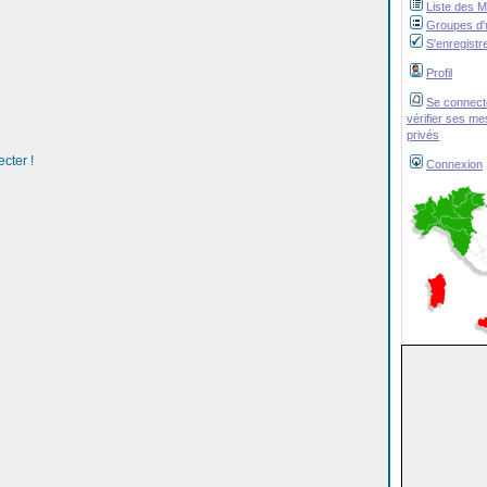
Liste des 
Groupes d'u
S'enregistr
Profil
Se connect
vérifier ses m
privés
cter !
Connexion