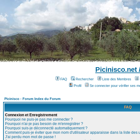
Picinisco.net
FAQ
Rechercher
Liste des Membres
Profil
Se connecter pour vérifier ses 
Picinisco - Forum Index du Forum
FAQ
Connexion et Enregistrement
Pourquoi ne puis-je pas me connecter ?
Pourquoi n'ai-je pas besoin de m'enregistrer ?
Pourquoi suis-je déconnecté automatiquement ?
Comment puis-je éviter que mon nom d'utilisateur apparaisse dans la liste des ut
J'ai perdu mon mot de passe !