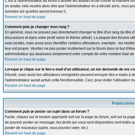
C'est à l'administrateur du forum d'activer les avatars et de choisir la manière d
un avatar, cela voudra alors dire que l'administrateur en a décidé ainsi, vous p
sommes sûr qu'elles seront bonnes !).
Revenir en haut de page
Comment puis-je changer mon rang ?
En général, vous ne pouvez pas directement changer le titre d'un rang (le titre d
discussions et dans votre profil selon le thème utilisé). La plupart des forums 
avez postés, mais aussi pour identifier certains utilisateurs, exemple : les modé
leur est propre. Veuillez ne pas poster inutilement sur le forum dans le but d'
administrateur qui abaissera simplement votre compte de votre nombre total d
Revenir en haut de page
Lorsque je clique sur le lien e-mail d'un utilisateur, on me demande de me co
Désolé, mais seuls les utilisateurs enregistrés peuvent envoyer des e-mails à de
l'administrateur aurait activé cette fonctionnalité). Ceci, pour éviter l'utilisatio
Revenir en haut de page
Publication
Comment puis-je poster un sujet dans un forum ?
Facile, cliquez sur le bouton approprié soit sur la page du forum, soit sur la pa
de pouvoir poster un message; les droits qui vous sont disponibles sont listés su
poster de nouveaux sujets, vous pouvez voter, etc.
)
Revenir en haut de page