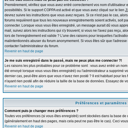
Premièrement, vérifiez que vous avez entré correctement vos nom d'utilisateur et 
possibilités. Si le support COPPA est activé et que vous avez cliqué sur le lien
J
devrez suivre les instructions que vous avez reçues. Si ce n'est pas le cas, alor
forums requièrent que tous les nouveaux enregistrements soient activés, soit pa
connecter. Lorsque vous vous êtes enregistré, un message aurait dû vous apprend
mail, suivez alors les instructions qui s'y trouvent; si vous ne l'avez pas reçu, 
lors de l'enregistrement est valide ? L'une des raisons pour lesquelles l'activation
malintentionnés abuser du forum anonymement. Si vous êtes sûr que l'adresse e
contacter l'administrateur du forum.
Revenir en haut de page
Je me suis enregistré dans le passé, mais ne peux plus me connecter ?!
Les raisons les plus probables pour ce problème sont : vous avez entré un nom d'
été envoyé lorsque vous vous êtes enregistré) ou l'administrateur a supprimé v
dernier cas, peut-être alors que vous n'avez rien posté ? Il est habituel pour l
n'ayant rien posté afin de réduire la taille de la base de données. Essayez de 
Revenir en haut de page
Préférences et paramètres 
Comment puis-je changer mes préférences ?
Toutes vos préférences (si vous êtes enregistré) sont stockées dans la base de d
(généralement en haut des pages, mais cela peut ne pas être le cas). Ceci vous
Revenir en haut de page