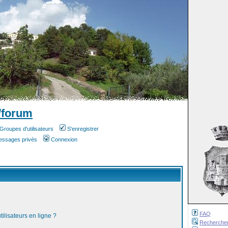
/forum
Groupes d'utilisateurs
S'enregistrer
messages privés
Connexion
FAQ
ilisateurs en ligne ?
Recherche