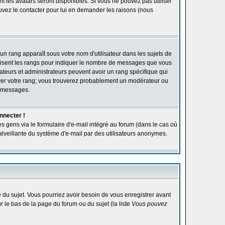
ont les avatars seront disponibles. Si vous ne pouvez pas utiliser
ouvez le contacter pour lui en demander les raisons (nous
'un rang apparaît sous votre nom d'utilisateur dans les sujets de
utilisent les rangs pour indiquer le nombre de messages que vous
rateurs et administrateurs peuvent avoir un rang spécifique qui
élever votre rang; vous trouverez probablement un modérateur ou
e messages.
nnecter !
s gens via le formulaire d'e-mail intégré au forum (dans le cas où
n malveillante du système d'e-mail par des utilisateurs anonymes.
ge du sujet. Vous pourriez avoir besoin de vous enregistrer avant
r le bas de la page du forum ou du sujet (la liste
Vous pouvez