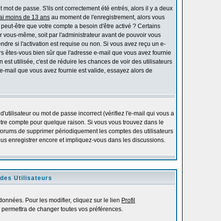
mot de passe. S'ils ont correctement été entrés, alors il y a deux
'ai moins de 13 ans
au moment de l'enregistrement, alors vous
s peut-être que votre compte a besoin d'être activé ? Certains
r vous-même, soit par l'administrateur avant de pouvoir vous
re si l'activation est requise ou non. Si vous avez reçu un e-
alors êtes-vous bien sûr que l'adresse e-mail que vous avez fournie
 est utilisée, c'est de réduire les chances de voir des utilisateurs
-mail que vous avez fournie est valide, essayez alors de
utilisateur ou mot de passe incorrect (vérifiez l'e-mail qui vous a
otre compte pour quelque raison. Si vous vous trouvez dans le
es forums de supprimer périodiquement les comptes des utilisateurs
vous enregistrer encore et impliquez-vous dans les discussions.
des Utilisateurs
onnées. Pour les modifier, cliquez sur le lien
Profil
 permettra de changer toutes vos préférences.