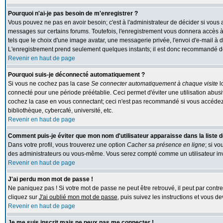
Pourquoi n'ai-je pas besoin de m'enregistrer ?
Vous pouvez ne pas en avoir besoin; c'est à l'administrateur de décider si vous
messages sur certains forums. Toutefois, l'enregistrement vous donnera accès à 
tels que le choix d'une image avatar, une messagerie privée, l'envoi d'e-mail à des
L'enregistrement prend seulement quelques instants; il est donc recommandé de 
Revenir en haut de page
Pourquoi suis-je déconnecté automatiquement ?
Si vous ne cochez pas la case
Se connecter automatiquement à chaque visite
l
connecté pour une période préétablie. Ceci permet d'éviter une utilisation abus
cochez la case en vous connectant; ceci n'est pas recommandé si vous accédez 
bibliothèque, cybercafé, université, etc.
Revenir en haut de page
Comment puis-je éviter que mon nom d'utilisateur apparaisse dans la liste de
Dans votre profil, vous trouverez une option
Cacher sa présence en ligne
; si v
des administrateurs ou vous-même. Vous serez compté comme un utilisateur inv
Revenir en haut de page
J'ai perdu mon mot de passe !
Ne paniquez pas ! Si votre mot de passe ne peut être retrouvé, il peut par contre 
cliquez sur
J'ai oublié mon mot de passe
, puis suivez les instructions et vous 
Revenir en haut de page
Je me suis inscrit mais ne peux pas me connecter !