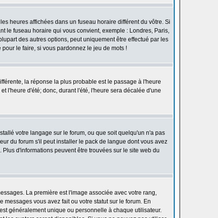
les heures affichées dans un fuseau horaire différent du vôtre. Si
ant le fuseau horaire qui vous convient, exemple : Londres, Paris,
lupart des autres options, peut uniquement être effectué par les
e pour le faire, si vous pardonnez le jeu de mots !
différente, la réponse la plus probable est le passage à l'heure
t l'heure d'été; donc, durant l'été, l'heure sera décalée d'une
nstallé votre langage sur le forum, ou que soit quelqu'un n'a pas
ur du forum s'il peut installer le pack de langue dont vous avez
n. Plus d'informations peuvent être trouvées sur le site web du
 messages. La première est l'image associée avec votre rang,
 messages vous avez fait ou votre statut sur le forum. En
est généralement unique ou personnelle à chaque utilisateur.