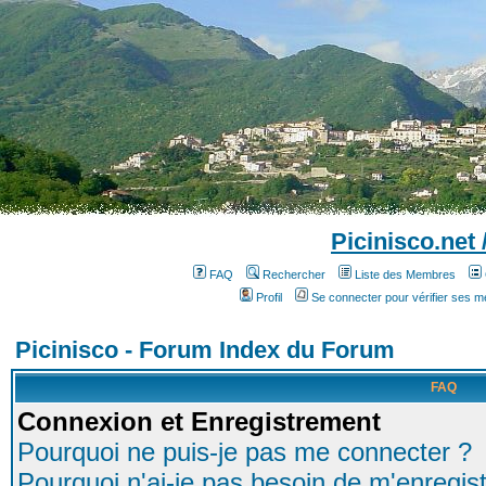
Picinisco.net
FAQ
Rechercher
Liste des Membres
Profil
Se connecter pour vérifier ses 
Picinisco - Forum Index du Forum
FAQ
Connexion et Enregistrement
Pourquoi ne puis-je pas me connecter ?
Pourquoi n'ai-je pas besoin de m'enregist