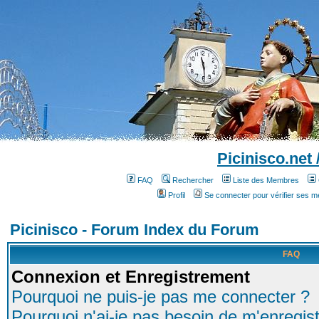
Picinisco.net
FAQ
Rechercher
Liste des Membres
Profil
Se connecter pour vérifier ses 
Picinisco - Forum Index du Forum
FAQ
Connexion et Enregistrement
Pourquoi ne puis-je pas me connecter ?
Pourquoi n'ai-je pas besoin de m'enregist