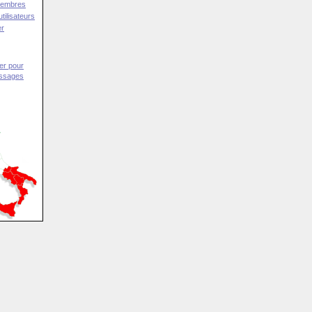
Membres
tilisateurs
er
er pour
essages