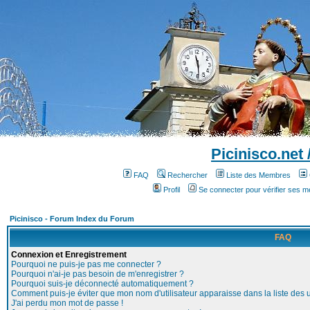
Picinisco.net
FAQ
Rechercher
Liste des Membres
Profil
Se connecter pour vérifier ses 
Picinisco - Forum Index du Forum
FAQ
Connexion et Enregistrement
Pourquoi ne puis-je pas me connecter ?
Pourquoi n'ai-je pas besoin de m'enregistrer ?
Pourquoi suis-je déconnecté automatiquement ?
Comment puis-je éviter que mon nom d'utilisateur apparaisse dans la liste des ut
J'ai perdu mon mot de passe !