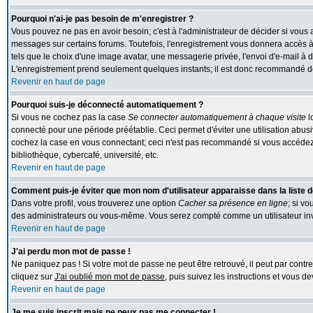
Pourquoi n'ai-je pas besoin de m'enregistrer ?
Vous pouvez ne pas en avoir besoin; c'est à l'administrateur de décider si vous
messages sur certains forums. Toutefois, l'enregistrement vous donnera accès à 
tels que le choix d'une image avatar, une messagerie privée, l'envoi d'e-mail à des
L'enregistrement prend seulement quelques instants; il est donc recommandé de 
Revenir en haut de page
Pourquoi suis-je déconnecté automatiquement ?
Si vous ne cochez pas la case
Se connecter automatiquement à chaque visite
l
connecté pour une période préétablie. Ceci permet d'éviter une utilisation abus
cochez la case en vous connectant; ceci n'est pas recommandé si vous accédez 
bibliothèque, cybercafé, université, etc.
Revenir en haut de page
Comment puis-je éviter que mon nom d'utilisateur apparaisse dans la liste de
Dans votre profil, vous trouverez une option
Cacher sa présence en ligne
; si v
des administrateurs ou vous-même. Vous serez compté comme un utilisateur inv
Revenir en haut de page
J'ai perdu mon mot de passe !
Ne paniquez pas ! Si votre mot de passe ne peut être retrouvé, il peut par contre 
cliquez sur
J'ai oublié mon mot de passe
, puis suivez les instructions et vous 
Revenir en haut de page
Je me suis inscrit mais ne peux pas me connecter !