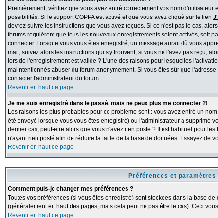
Premièrement, vérifiez que vous avez entré correctement vos nom d'utilisateur et 
possibilités. Si le support COPPA est activé et que vous avez cliqué sur le lien
J
devrez suivre les instructions que vous avez reçues. Si ce n'est pas le cas, alor
forums requièrent que tous les nouveaux enregistrements soient activés, soit pa
connecter. Lorsque vous vous êtes enregistré, un message aurait dû vous apprend
mail, suivez alors les instructions qui s'y trouvent; si vous ne l'avez pas reçu, 
lors de l'enregistrement est valide ? L'une des raisons pour lesquelles l'activation
malintentionnés abuser du forum anonymement. Si vous êtes sûr que l'adresse e
contacter l'administrateur du forum.
Revenir en haut de page
Je me suis enregistré dans le passé, mais ne peux plus me connecter ?!
Les raisons les plus probables pour ce problème sont : vous avez entré un nom d'
été envoyé lorsque vous vous êtes enregistré) ou l'administrateur a supprimé v
dernier cas, peut-être alors que vous n'avez rien posté ? Il est habituel pour l
n'ayant rien posté afin de réduire la taille de la base de données. Essayez de 
Revenir en haut de page
Préférences et paramètres 
Comment puis-je changer mes préférences ?
Toutes vos préférences (si vous êtes enregistré) sont stockées dans la base de d
(généralement en haut des pages, mais cela peut ne pas être le cas). Ceci vous
Revenir en haut de page