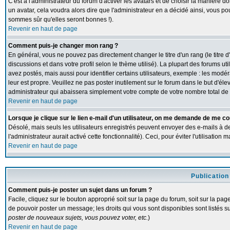
C'est à l'administrateur du forum d'activer les avatars et de choisir la manière d
un avatar, cela voudra alors dire que l'administrateur en a décidé ainsi, vous p
sommes sûr qu'elles seront bonnes !).
Revenir en haut de page
Comment puis-je changer mon rang ?
En général, vous ne pouvez pas directement changer le titre d'un rang (le titre d
discussions et dans votre profil selon le thème utilisé). La plupart des forums 
avez postés, mais aussi pour identifier certains utilisateurs, exemple : les modé
leur est propre. Veuillez ne pas poster inutilement sur le forum dans le but d'
administrateur qui abaissera simplement votre compte de votre nombre total d
Revenir en haut de page
Lorsque je clique sur le lien e-mail d'un utilisateur, on me demande de me co
Désolé, mais seuls les utilisateurs enregistrés peuvent envoyer des e-mails à de
l'administrateur aurait activé cette fonctionnalité). Ceci, pour éviter l'utilisatio
Revenir en haut de page
Publication
Comment puis-je poster un sujet dans un forum ?
Facile, cliquez sur le bouton approprié soit sur la page du forum, soit sur la pa
de pouvoir poster un message; les droits qui vous sont disponibles sont listés su
poster de nouveaux sujets, vous pouvez voter, etc.
)
Revenir en haut de page