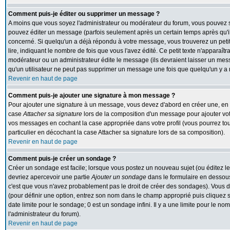
Comment puis-je éditer ou supprimer un message ?
A moins que vous soyez l'administrateur ou modérateur du forum, vous pouvez
pouvez éditer un message (parfois seulement après un certain temps après qu'il 
concerné. Si quelqu'un a déjà répondu à votre message, vous trouverez un peti
lire, indiquant le nombre de fois que vous l'avez édité. Ce petit texte n'apparaît
modérateur ou un administrateur édite le message (ils devraient laisser un messa
qu'un utilisateur ne peut pas supprimer un message une fois que quelqu'un y a
Revenir en haut de page
Comment puis-je ajouter une signature à mon message ?
Pour ajouter une signature à un message, vous devez d'abord en créer une, en al
case
Attacher sa signature
lors de la composition d'un message pour ajouter vot
vos messages en cochant la case appropriée dans votre profil (vous pourrez to
particulier en décochant la case Attacher sa signature lors de sa composition).
Revenir en haut de page
Comment puis-je créer un sondage ?
Créer un sondage est facile; lorsque vous postez un nouveau sujet (ou éditez le
devriez apercevoir une partie
Ajouter un sondage
dans le formulaire en dessous
c'est que vous n'avez probablement pas le droit de créer des sondages). Vous d
(pour définir une option, entrez son nom dans le champ approprié puis cliquez 
date limite pour le sondage; 0 est un sondage infini. Il y a une limite pour le nom
l'administrateur du forum).
Revenir en haut de page