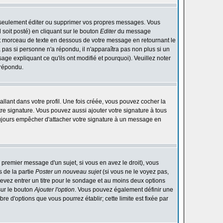
 seulement éditer ou supprimer vos propres messages. Vous
soit posté) en cliquant sur le bouton
Editer
du message
t morceau de texte en dessous de votre message en retournant le
ra pas si personne n'a répondu, il n'apparaîtra pas non plus si un
ge expliquant ce qu'ils ont modifié et pourquoi). Veuillez noter
 répondu.
lant dans votre profil. Une fois créée, vous pouvez cocher la
re signature. Vous pouvez aussi ajouter votre signature à tous
ujours empêcher d'attacher votre signature à un message en
 premier message d'un sujet, si vous en avez le droit), vous
 de la partie
Poster un nouveau sujet
(si vous ne le voyez pas,
evez entrer un titre pour le sondage et au moins deux options
sur le bouton
Ajouter l'option
. Vous pouvez également définir une
bre d'options que vous pourrez établir; cette limite est fixée par