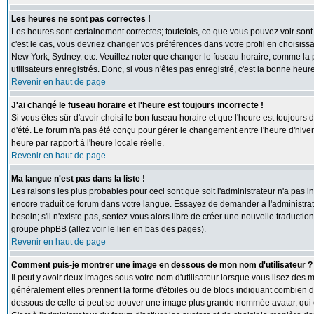
Les heures ne sont pas correctes !
Les heures sont certainement correctes; toutefois, ce que vous pouvez voir sont 
c'est le cas, vous devriez changer vos préférences dans votre profil en choisiss
New York, Sydney, etc. Veuillez noter que changer le fuseau horaire, comme la p
utilisateurs enregistrés. Donc, si vous n'êtes pas enregistré, c'est la bonne heur
Revenir en haut de page
J'ai changé le fuseau horaire et l'heure est toujours incorrecte !
Si vous êtes sûr d'avoir choisi le bon fuseau horaire et que l'heure est toujours 
d'été. Le forum n'a pas été conçu pour gérer le changement entre l'heure d'hiver e
heure par rapport à l'heure locale réelle.
Revenir en haut de page
Ma langue n'est pas dans la liste !
Les raisons les plus probables pour ceci sont que soit l'administrateur n'a pas i
encore traduit ce forum dans votre langue. Essayez de demander à l'administrate
besoin; s'il n'existe pas, sentez-vous alors libre de créer une nouvelle traductio
groupe phpBB (allez voir le lien en bas des pages).
Revenir en haut de page
Comment puis-je montrer une image en dessous de mon nom d'utilisateur ?
Il peut y avoir deux images sous votre nom d'utilisateur lorsque vous lisez des
généralement elles prennent la forme d'étoiles ou de blocs indiquant combien de
dessous de celle-ci peut se trouver une image plus grande nommée avatar, qui 