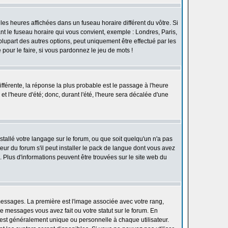
les heures affichées dans un fuseau horaire différent du vôtre. Si
ant le fuseau horaire qui vous convient, exemple : Londres, Paris,
lupart des autres options, peut uniquement être effectué par les
e pour le faire, si vous pardonnez le jeu de mots !
différente, la réponse la plus probable est le passage à l'heure
t l'heure d'été; donc, durant l'été, l'heure sera décalée d'une
nstallé votre langage sur le forum, ou que soit quelqu'un n'a pas
ur du forum s'il peut installer le pack de langue dont vous avez
n. Plus d'informations peuvent être trouvées sur le site web du
 messages. La première est l'image associée avec votre rang,
 messages vous avez fait ou votre statut sur le forum. En
est généralement unique ou personnelle à chaque utilisateur.