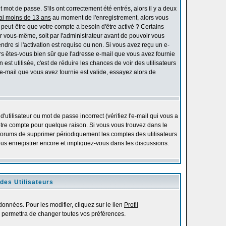
mot de passe. S'ils ont correctement été entrés, alors il y a deux
'ai moins de 13 ans
au moment de l'enregistrement, alors vous
s peut-être que votre compte a besoin d'être activé ? Certains
r vous-même, soit par l'administrateur avant de pouvoir vous
re si l'activation est requise ou non. Si vous avez reçu un e-
alors êtes-vous bien sûr que l'adresse e-mail que vous avez fournie
 est utilisée, c'est de réduire les chances de voir des utilisateurs
-mail que vous avez fournie est valide, essayez alors de
utilisateur ou mot de passe incorrect (vérifiez l'e-mail qui vous a
otre compte pour quelque raison. Si vous vous trouvez dans le
es forums de supprimer périodiquement les comptes des utilisateurs
vous enregistrer encore et impliquez-vous dans les discussions.
des Utilisateurs
onnées. Pour les modifier, cliquez sur le lien
Profil
 permettra de changer toutes vos préférences.