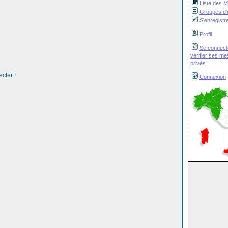
Liste des 
Groupes d'u
S'enregistr
Profil
Se connect
vérifier ses m
privés
cter !
Connexion