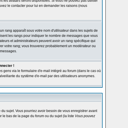
ont les avatars seront disponibles. Si vous ne pouvez pas utiliser
ouvez le contacter pour lui en demander les raisons (nous
'un rang apparaît sous votre nom d'utilisateur dans les sujets de
utilisent les rangs pour indiquer le nombre de messages que vous
rateurs et administrateurs peuvent avoir un rang spécifique qui
élever votre rang; vous trouverez probablement un modérateur ou
e messages.
nnecter !
s gens via le formulaire d'e-mail intégré au forum (dans le cas où
n malveillante du système d'e-mail par des utilisateurs anonymes.
ge du sujet. Vous pourriez avoir besoin de vous enregistrer avant
r le bas de la page du forum ou du sujet (la liste
Vous pouvez