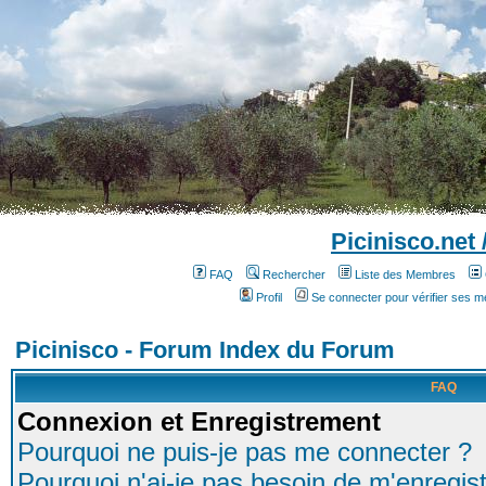
Picinisco.net
FAQ
Rechercher
Liste des Membres
Profil
Se connecter pour vérifier ses 
Picinisco - Forum Index du Forum
FAQ
Connexion et Enregistrement
Pourquoi ne puis-je pas me connecter ?
Pourquoi n'ai-je pas besoin de m'enregist