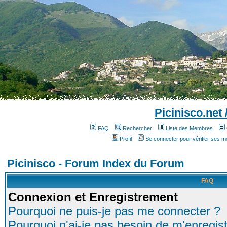
Picinisco.net
FAQ
Rechercher
Liste des Membres
Profil
Se connecter pour vérifier ses 
Picinisco - Forum Index du Forum
FAQ
Connexion et Enregistrement
Pourquoi ne puis-je pas me connecter ?
Pourquoi n'ai-je pas besoin de m'enregist