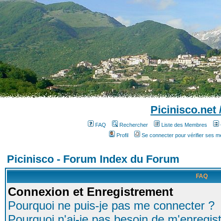
Picinisco.net
FAQ
Rechercher
Liste des Membres
Profil
Se connecter pour vérifier ses 
Picinisco - Forum Index du Forum
FAQ
Connexion et Enregistrement
Pourquoi ne puis-je pas me connecter ?
Pourquoi n'ai-je pas besoin de m'enregist