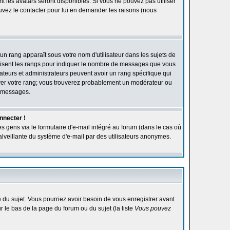
ont les avatars seront disponibles. Si vous ne pouvez pas utiliser
ouvez le contacter pour lui en demander les raisons (nous
'un rang apparaît sous votre nom d'utilisateur dans les sujets de
utilisent les rangs pour indiquer le nombre de messages que vous
rateurs et administrateurs peuvent avoir un rang spécifique qui
élever votre rang; vous trouverez probablement un modérateur ou
e messages.
nnecter !
s gens via le formulaire d'e-mail intégré au forum (dans le cas où
n malveillante du système d'e-mail par des utilisateurs anonymes.
ge du sujet. Vous pourriez avoir besoin de vous enregistrer avant
r le bas de la page du forum ou du sujet (la liste
Vous pouvez