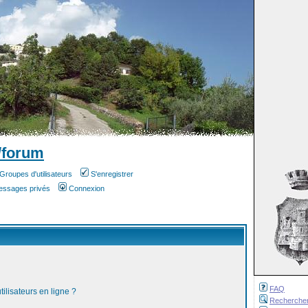
/forum
Groupes d'utilisateurs
S'enregistrer
messages privés
Connexion
FAQ
ilisateurs en ligne ?
Recherche