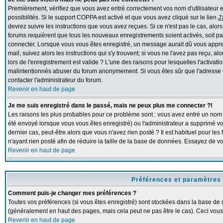
Premièrement, vérifiez que vous avez entré correctement vos nom d'utilisateur et 
possibilités. Si le support COPPA est activé et que vous avez cliqué sur le lien
J
devrez suivre les instructions que vous avez reçues. Si ce n'est pas le cas, alor
forums requièrent que tous les nouveaux enregistrements soient activés, soit pa
connecter. Lorsque vous vous êtes enregistré, un message aurait dû vous apprend
mail, suivez alors les instructions qui s'y trouvent; si vous ne l'avez pas reçu, 
lors de l'enregistrement est valide ? L'une des raisons pour lesquelles l'activation
malintentionnés abuser du forum anonymement. Si vous êtes sûr que l'adresse e
contacter l'administrateur du forum.
Revenir en haut de page
Je me suis enregistré dans le passé, mais ne peux plus me connecter ?!
Les raisons les plus probables pour ce problème sont : vous avez entré un nom d'
été envoyé lorsque vous vous êtes enregistré) ou l'administrateur a supprimé v
dernier cas, peut-être alors que vous n'avez rien posté ? Il est habituel pour l
n'ayant rien posté afin de réduire la taille de la base de données. Essayez de 
Revenir en haut de page
Préférences et paramètres 
Comment puis-je changer mes préférences ?
Toutes vos préférences (si vous êtes enregistré) sont stockées dans la base de d
(généralement en haut des pages, mais cela peut ne pas être le cas). Ceci vous
Revenir en haut de page