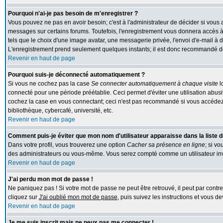
Pourquoi n'ai-je pas besoin de m'enregistrer ?
Vous pouvez ne pas en avoir besoin; c'est à l'administrateur de décider si vous
messages sur certains forums. Toutefois, l'enregistrement vous donnera accès à 
tels que le choix d'une image avatar, une messagerie privée, l'envoi d'e-mail à des
L'enregistrement prend seulement quelques instants; il est donc recommandé de 
Revenir en haut de page
Pourquoi suis-je déconnecté automatiquement ?
Si vous ne cochez pas la case
Se connecter automatiquement à chaque visite
l
connecté pour une période préétablie. Ceci permet d'éviter une utilisation abus
cochez la case en vous connectant; ceci n'est pas recommandé si vous accédez 
bibliothèque, cybercafé, université, etc.
Revenir en haut de page
Comment puis-je éviter que mon nom d'utilisateur apparaisse dans la liste de
Dans votre profil, vous trouverez une option
Cacher sa présence en ligne
; si v
des administrateurs ou vous-même. Vous serez compté comme un utilisateur inv
Revenir en haut de page
J'ai perdu mon mot de passe !
Ne paniquez pas ! Si votre mot de passe ne peut être retrouvé, il peut par contre 
cliquez sur
J'ai oublié mon mot de passe
, puis suivez les instructions et vous 
Revenir en haut de page
Je me suis inscrit mais ne peux pas me connecter !