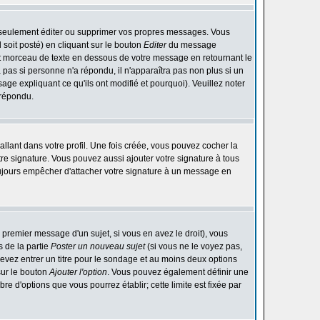
 seulement éditer ou supprimer vos propres messages. Vous
soit posté) en cliquant sur le bouton
Editer
du message
t morceau de texte en dessous de votre message en retournant le
ra pas si personne n'a répondu, il n'apparaîtra pas non plus si un
ge expliquant ce qu'ils ont modifié et pourquoi). Veuillez noter
 répondu.
lant dans votre profil. Une fois créée, vous pouvez cocher la
re signature. Vous pouvez aussi ajouter votre signature à tous
ujours empêcher d'attacher votre signature à un message en
 premier message d'un sujet, si vous en avez le droit), vous
 de la partie
Poster un nouveau sujet
(si vous ne le voyez pas,
evez entrer un titre pour le sondage et au moins deux options
sur le bouton
Ajouter l'option
. Vous pouvez également définir une
bre d'options que vous pourrez établir; cette limite est fixée par