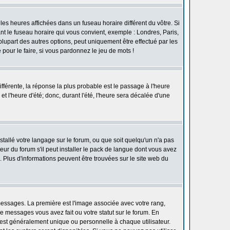
les heures affichées dans un fuseau horaire différent du vôtre. Si
ant le fuseau horaire qui vous convient, exemple : Londres, Paris,
lupart des autres options, peut uniquement être effectué par les
e pour le faire, si vous pardonnez le jeu de mots !
différente, la réponse la plus probable est le passage à l'heure
t l'heure d'été; donc, durant l'été, l'heure sera décalée d'une
nstallé votre langage sur le forum, ou que soit quelqu'un n'a pas
ur du forum s'il peut installer le pack de langue dont vous avez
n. Plus d'informations peuvent être trouvées sur le site web du
 messages. La première est l'image associée avec votre rang,
 messages vous avez fait ou votre statut sur le forum. En
est généralement unique ou personnelle à chaque utilisateur.