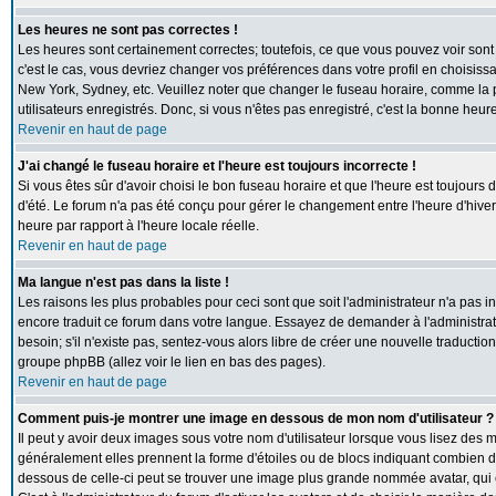
Les heures ne sont pas correctes !
Les heures sont certainement correctes; toutefois, ce que vous pouvez voir sont 
c'est le cas, vous devriez changer vos préférences dans votre profil en choisiss
New York, Sydney, etc. Veuillez noter que changer le fuseau horaire, comme la p
utilisateurs enregistrés. Donc, si vous n'êtes pas enregistré, c'est la bonne heur
Revenir en haut de page
J'ai changé le fuseau horaire et l'heure est toujours incorrecte !
Si vous êtes sûr d'avoir choisi le bon fuseau horaire et que l'heure est toujours 
d'été. Le forum n'a pas été conçu pour gérer le changement entre l'heure d'hiver e
heure par rapport à l'heure locale réelle.
Revenir en haut de page
Ma langue n'est pas dans la liste !
Les raisons les plus probables pour ceci sont que soit l'administrateur n'a pas i
encore traduit ce forum dans votre langue. Essayez de demander à l'administrate
besoin; s'il n'existe pas, sentez-vous alors libre de créer une nouvelle traductio
groupe phpBB (allez voir le lien en bas des pages).
Revenir en haut de page
Comment puis-je montrer une image en dessous de mon nom d'utilisateur ?
Il peut y avoir deux images sous votre nom d'utilisateur lorsque vous lisez des
généralement elles prennent la forme d'étoiles ou de blocs indiquant combien de
dessous de celle-ci peut se trouver une image plus grande nommée avatar, qui 