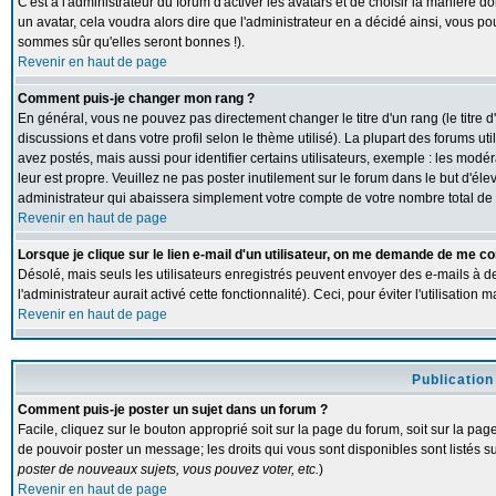
C'est à l'administrateur du forum d'activer les avatars et de choisir la manière d
un avatar, cela voudra alors dire que l'administrateur en a décidé ainsi, vous p
sommes sûr qu'elles seront bonnes !).
Revenir en haut de page
Comment puis-je changer mon rang ?
En général, vous ne pouvez pas directement changer le titre d'un rang (le titre d
discussions et dans votre profil selon le thème utilisé). La plupart des forums 
avez postés, mais aussi pour identifier certains utilisateurs, exemple : les modé
leur est propre. Veuillez ne pas poster inutilement sur le forum dans le but d'
administrateur qui abaissera simplement votre compte de votre nombre total d
Revenir en haut de page
Lorsque je clique sur le lien e-mail d'un utilisateur, on me demande de me co
Désolé, mais seuls les utilisateurs enregistrés peuvent envoyer des e-mails à de
l'administrateur aurait activé cette fonctionnalité). Ceci, pour éviter l'utilisatio
Revenir en haut de page
Publication
Comment puis-je poster un sujet dans un forum ?
Facile, cliquez sur le bouton approprié soit sur la page du forum, soit sur la pa
de pouvoir poster un message; les droits qui vous sont disponibles sont listés su
poster de nouveaux sujets, vous pouvez voter, etc.
)
Revenir en haut de page