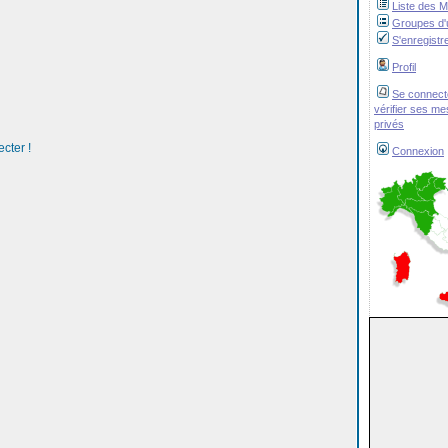
Liste des 
Groupes d'u
S'enregistr
Profil
Se connect
vérifier ses m
privés
cter !
Connexion