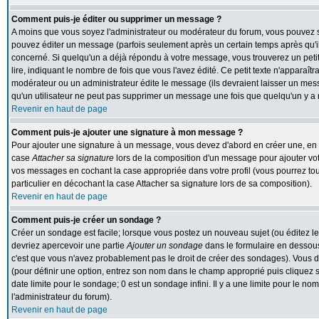
Comment puis-je éditer ou supprimer un message ?
A moins que vous soyez l'administrateur ou modérateur du forum, vous pouvez
pouvez éditer un message (parfois seulement après un certain temps après qu'il 
concerné. Si quelqu'un a déjà répondu à votre message, vous trouverez un peti
lire, indiquant le nombre de fois que vous l'avez édité. Ce petit texte n'apparaît
modérateur ou un administrateur édite le message (ils devraient laisser un messa
qu'un utilisateur ne peut pas supprimer un message une fois que quelqu'un y a
Revenir en haut de page
Comment puis-je ajouter une signature à mon message ?
Pour ajouter une signature à un message, vous devez d'abord en créer une, en al
case
Attacher sa signature
lors de la composition d'un message pour ajouter vot
vos messages en cochant la case appropriée dans votre profil (vous pourrez to
particulier en décochant la case Attacher sa signature lors de sa composition).
Revenir en haut de page
Comment puis-je créer un sondage ?
Créer un sondage est facile; lorsque vous postez un nouveau sujet (ou éditez le
devriez apercevoir une partie
Ajouter un sondage
dans le formulaire en dessous
c'est que vous n'avez probablement pas le droit de créer des sondages). Vous d
(pour définir une option, entrez son nom dans le champ approprié puis cliquez 
date limite pour le sondage; 0 est un sondage infini. Il y a une limite pour le nom
l'administrateur du forum).
Revenir en haut de page