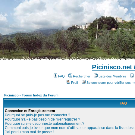
Picinisco.net
FAQ
Rechercher
Liste des Membres
Profil
Se connecter pour vérifier ses 
Picinisco - Forum Index du Forum
FAQ
Connexion et Enregistrement
Pourquoi ne puis-je pas me connecter ?
Pourquoi n'ai-je pas besoin de m'enregistrer ?
Pourquoi suis-je déconnecté automatiquement ?
Comment puis-je éviter que mon nom d'utilisateur apparaisse dans la liste des ut
J'ai perdu mon mot de passe !