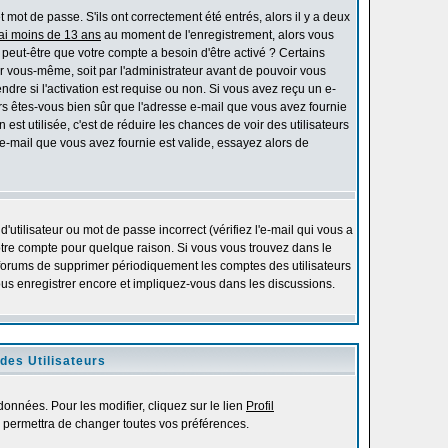
mot de passe. S'ils ont correctement été entrés, alors il y a deux
'ai moins de 13 ans
au moment de l'enregistrement, alors vous
s peut-être que votre compte a besoin d'être activé ? Certains
r vous-même, soit par l'administrateur avant de pouvoir vous
re si l'activation est requise ou non. Si vous avez reçu un e-
alors êtes-vous bien sûr que l'adresse e-mail que vous avez fournie
 est utilisée, c'est de réduire les chances de voir des utilisateurs
-mail que vous avez fournie est valide, essayez alors de
utilisateur ou mot de passe incorrect (vérifiez l'e-mail qui vous a
otre compte pour quelque raison. Si vous vous trouvez dans le
es forums de supprimer périodiquement les comptes des utilisateurs
vous enregistrer encore et impliquez-vous dans les discussions.
des Utilisateurs
onnées. Pour les modifier, cliquez sur le lien
Profil
 permettra de changer toutes vos préférences.