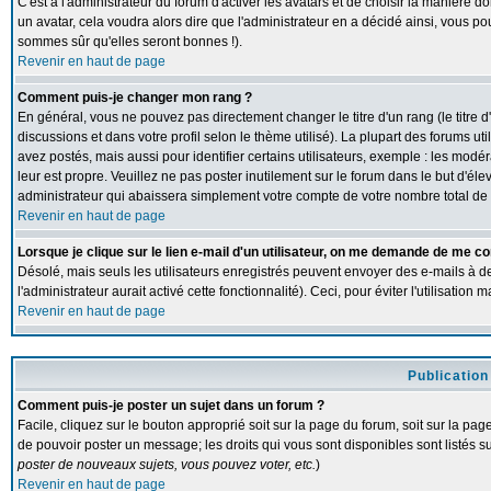
C'est à l'administrateur du forum d'activer les avatars et de choisir la manière d
un avatar, cela voudra alors dire que l'administrateur en a décidé ainsi, vous p
sommes sûr qu'elles seront bonnes !).
Revenir en haut de page
Comment puis-je changer mon rang ?
En général, vous ne pouvez pas directement changer le titre d'un rang (le titre d
discussions et dans votre profil selon le thème utilisé). La plupart des forums 
avez postés, mais aussi pour identifier certains utilisateurs, exemple : les modé
leur est propre. Veuillez ne pas poster inutilement sur le forum dans le but d'
administrateur qui abaissera simplement votre compte de votre nombre total d
Revenir en haut de page
Lorsque je clique sur le lien e-mail d'un utilisateur, on me demande de me co
Désolé, mais seuls les utilisateurs enregistrés peuvent envoyer des e-mails à de
l'administrateur aurait activé cette fonctionnalité). Ceci, pour éviter l'utilisatio
Revenir en haut de page
Publication
Comment puis-je poster un sujet dans un forum ?
Facile, cliquez sur le bouton approprié soit sur la page du forum, soit sur la pa
de pouvoir poster un message; les droits qui vous sont disponibles sont listés su
poster de nouveaux sujets, vous pouvez voter, etc.
)
Revenir en haut de page