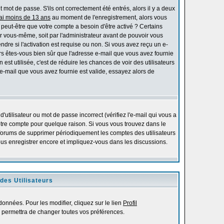
mot de passe. S'ils ont correctement été entrés, alors il y a deux
'ai moins de 13 ans
au moment de l'enregistrement, alors vous
s peut-être que votre compte a besoin d'être activé ? Certains
r vous-même, soit par l'administrateur avant de pouvoir vous
re si l'activation est requise ou non. Si vous avez reçu un e-
alors êtes-vous bien sûr que l'adresse e-mail que vous avez fournie
 est utilisée, c'est de réduire les chances de voir des utilisateurs
-mail que vous avez fournie est valide, essayez alors de
utilisateur ou mot de passe incorrect (vérifiez l'e-mail qui vous a
otre compte pour quelque raison. Si vous vous trouvez dans le
es forums de supprimer périodiquement les comptes des utilisateurs
vous enregistrer encore et impliquez-vous dans les discussions.
des Utilisateurs
onnées. Pour les modifier, cliquez sur le lien
Profil
 permettra de changer toutes vos préférences.