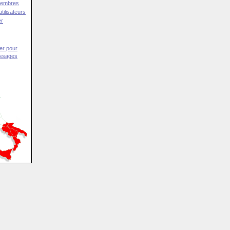
Membres
tilisateurs
er
er pour
essages