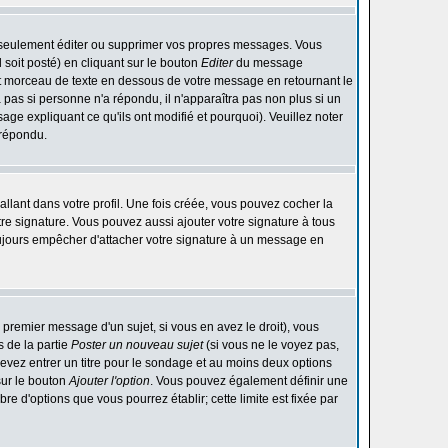
 seulement éditer ou supprimer vos propres messages. Vous
soit posté) en cliquant sur le bouton
Editer
du message
t morceau de texte en dessous de votre message en retournant le
ra pas si personne n'a répondu, il n'apparaîtra pas non plus si un
ge expliquant ce qu'ils ont modifié et pourquoi). Veuillez noter
 répondu.
lant dans votre profil. Une fois créée, vous pouvez cocher la
re signature. Vous pouvez aussi ajouter votre signature à tous
ujours empêcher d'attacher votre signature à un message en
 premier message d'un sujet, si vous en avez le droit), vous
 de la partie
Poster un nouveau sujet
(si vous ne le voyez pas,
evez entrer un titre pour le sondage et au moins deux options
sur le bouton
Ajouter l'option
. Vous pouvez également définir une
bre d'options que vous pourrez établir; cette limite est fixée par