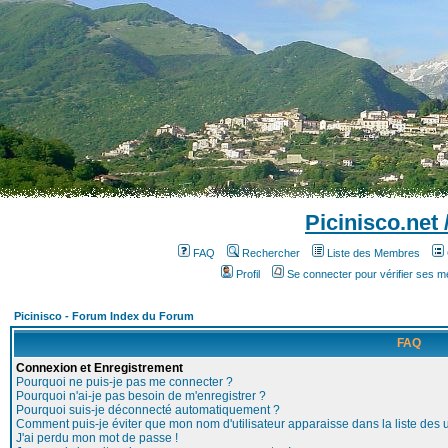
Picinisco.net
FAQ
Rechercher
Liste des Membres
Profil
Se connecter pour vérifier ses 
Picinisco - Forum Index du Forum
FAQ
Connexion et Enregistrement
Pourquoi ne puis-je pas me connecter ?
Pourquoi n'ai-je pas besoin de m'enregistrer ?
Pourquoi suis-je déconnecté automatiquement ?
Comment puis-je éviter que mon nom d'utilisateur apparaisse dans la liste des ut
J'ai perdu mon mot de passe !