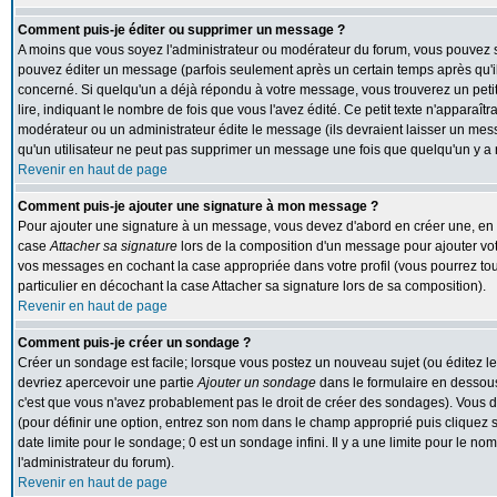
Comment puis-je éditer ou supprimer un message ?
A moins que vous soyez l'administrateur ou modérateur du forum, vous pouvez
pouvez éditer un message (parfois seulement après un certain temps après qu'il 
concerné. Si quelqu'un a déjà répondu à votre message, vous trouverez un peti
lire, indiquant le nombre de fois que vous l'avez édité. Ce petit texte n'apparaît
modérateur ou un administrateur édite le message (ils devraient laisser un messa
qu'un utilisateur ne peut pas supprimer un message une fois que quelqu'un y a
Revenir en haut de page
Comment puis-je ajouter une signature à mon message ?
Pour ajouter une signature à un message, vous devez d'abord en créer une, en al
case
Attacher sa signature
lors de la composition d'un message pour ajouter vot
vos messages en cochant la case appropriée dans votre profil (vous pourrez to
particulier en décochant la case Attacher sa signature lors de sa composition).
Revenir en haut de page
Comment puis-je créer un sondage ?
Créer un sondage est facile; lorsque vous postez un nouveau sujet (ou éditez le
devriez apercevoir une partie
Ajouter un sondage
dans le formulaire en dessous
c'est que vous n'avez probablement pas le droit de créer des sondages). Vous d
(pour définir une option, entrez son nom dans le champ approprié puis cliquez 
date limite pour le sondage; 0 est un sondage infini. Il y a une limite pour le nom
l'administrateur du forum).
Revenir en haut de page