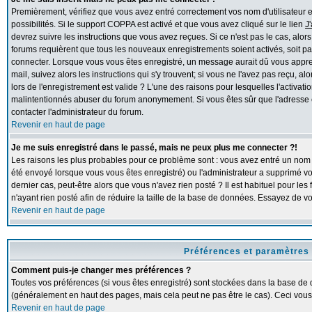
Premièrement, vérifiez que vous avez entré correctement vos nom d'utilisateur et 
possibilités. Si le support COPPA est activé et que vous avez cliqué sur le lien
J
devrez suivre les instructions que vous avez reçues. Si ce n'est pas le cas, alor
forums requièrent que tous les nouveaux enregistrements soient activés, soit pa
connecter. Lorsque vous vous êtes enregistré, un message aurait dû vous apprend
mail, suivez alors les instructions qui s'y trouvent; si vous ne l'avez pas reçu, 
lors de l'enregistrement est valide ? L'une des raisons pour lesquelles l'activation
malintentionnés abuser du forum anonymement. Si vous êtes sûr que l'adresse e
contacter l'administrateur du forum.
Revenir en haut de page
Je me suis enregistré dans le passé, mais ne peux plus me connecter ?!
Les raisons les plus probables pour ce problème sont : vous avez entré un nom d'
été envoyé lorsque vous vous êtes enregistré) ou l'administrateur a supprimé v
dernier cas, peut-être alors que vous n'avez rien posté ? Il est habituel pour l
n'ayant rien posté afin de réduire la taille de la base de données. Essayez de 
Revenir en haut de page
Préférences et paramètres 
Comment puis-je changer mes préférences ?
Toutes vos préférences (si vous êtes enregistré) sont stockées dans la base de d
(généralement en haut des pages, mais cela peut ne pas être le cas). Ceci vous
Revenir en haut de page