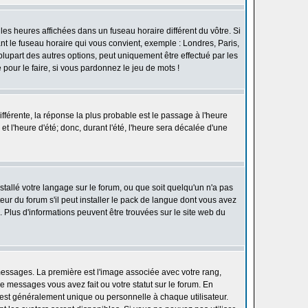
les heures affichées dans un fuseau horaire différent du vôtre. Si
ant le fuseau horaire qui vous convient, exemple : Londres, Paris,
lupart des autres options, peut uniquement être effectué par les
e pour le faire, si vous pardonnez le jeu de mots !
différente, la réponse la plus probable est le passage à l'heure
t l'heure d'été; donc, durant l'été, l'heure sera décalée d'une
nstallé votre langage sur le forum, ou que soit quelqu'un n'a pas
ur du forum s'il peut installer le pack de langue dont vous avez
n. Plus d'informations peuvent être trouvées sur le site web du
 messages. La première est l'image associée avec votre rang,
 messages vous avez fait ou votre statut sur le forum. En
est généralement unique ou personnelle à chaque utilisateur.