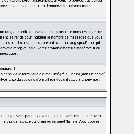
ont les avatars seront disponibles. Si vous ne pouvez pas utiliser
ouvez le contacter pour lui en demander les raisons (nous
'un rang apparaît sous votre nom d'utilisateur dans les sujets de
utilisent les rangs pour indiquer le nombre de messages que vous
rateurs et administrateurs peuvent avoir un rang spécifique qui
élever votre rang; vous trouverez probablement un modérateur ou
e messages.
nnecter !
s gens via le formulaire d'e-mail intégré au forum (dans le cas où
n malveillante du système d'e-mail par des utilisateurs anonymes.
ge du sujet. Vous pourriez avoir besoin de vous enregistrer avant
r le bas de la page du forum ou du sujet (la liste
Vous pouvez