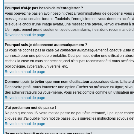
Pourquoi n'ai-je pas besoin de m'enregistrer ?
Vous pouvez ne pas en avoir besoin; c'est à l'administrateur de décider si vous
messages sur certains forums. Toutefois, l'enregistrement vous donnera accès à 
tels que le choix d'une image avatar, une messagerie privée, l'envoi d'e-mail à des
L'enregistrement prend seulement quelques instants; il est donc recommandé de 
Revenir en haut de page
Pourquoi suis-je déconnecté automatiquement ?
Si vous ne cochez pas la case
Se connecter automatiquement à chaque visite
l
connecté pour une période préétablie. Ceci permet d'éviter une utilisation abus
cochez la case en vous connectant; ceci n'est pas recommandé si vous accédez 
bibliothèque, cybercafé, université, etc.
Revenir en haut de page
Comment puis-je éviter que mon nom d'utilisateur apparaisse dans la liste de
Dans votre profil, vous trouverez une option
Cacher sa présence en ligne
; si v
des administrateurs ou vous-même. Vous serez compté comme un utilisateur inv
Revenir en haut de page
J'ai perdu mon mot de passe !
Ne paniquez pas ! Si votre mot de passe ne peut être retrouvé, il peut par contre 
cliquez sur
J'ai oublié mon mot de passe
, puis suivez les instructions et vous 
Revenir en haut de page
Je me suis inscrit mais ne peux pas me connecter !