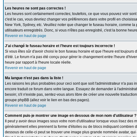
Les heures ne sont pas correctes !
Les heures sont certainement correctes; toutefois, ce que vous pouvez voir sont 
c'est le cas, vous devriez changer vos préférences dans votre profil en choisiss
New York, Sydney, etc. Veuillez noter que changer le fuseau horaire, comme la p
utilisateurs enregistrés. Donc, si vous n'êtes pas enregistré, c'est la bonne heur
Revenir en haut de page
J'ai changé le fuseau horaire et l'heure est toujours incorrecte !
Si vous êtes sûr d'avoir choisi le bon fuseau horaire et que l'heure est toujours 
d'été. Le forum n'a pas été conçu pour gérer le changement entre l'heure d'hiver e
heure par rapport à l'heure locale réelle.
Revenir en haut de page
Ma langue n'est pas dans la liste !
Les raisons les plus probables pour ceci sont que soit l'administrateur n'a pas i
encore traduit ce forum dans votre langue. Essayez de demander à l'administrate
besoin; s'il n'existe pas, sentez-vous alors libre de créer une nouvelle traductio
groupe phpBB (allez voir le lien en bas des pages).
Revenir en haut de page
Comment puis-je montrer une image en dessous de mon nom d'utilisateur ?
Il peut y avoir deux images sous votre nom d'utilisateur lorsque vous lisez des
généralement elles prennent la forme d'étoiles ou de blocs indiquant combien de
dessous de celle-ci peut se trouver une image plus grande nommée avatar, qui 