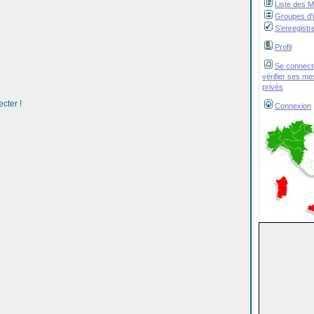
Liste des 
Groupes d'u
S'enregistr
Profil
Se connect
vérifier ses m
privés
cter !
Connexion