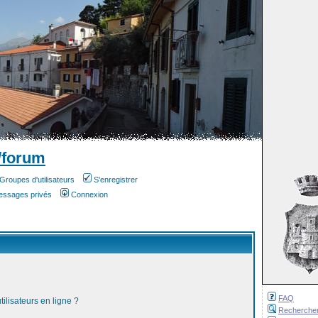
/forum
Groupes d'utilisateurs
S'enregistrer
messages privés
Connexion
FAQ
ilisateurs en ligne ?
Recherche