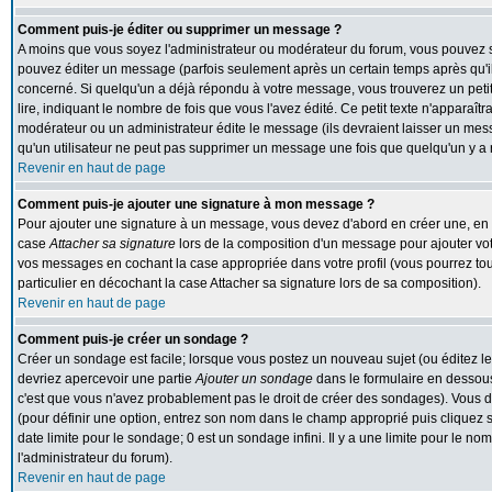
Comment puis-je éditer ou supprimer un message ?
A moins que vous soyez l'administrateur ou modérateur du forum, vous pouvez
pouvez éditer un message (parfois seulement après un certain temps après qu'il 
concerné. Si quelqu'un a déjà répondu à votre message, vous trouverez un peti
lire, indiquant le nombre de fois que vous l'avez édité. Ce petit texte n'apparaît
modérateur ou un administrateur édite le message (ils devraient laisser un messa
qu'un utilisateur ne peut pas supprimer un message une fois que quelqu'un y a
Revenir en haut de page
Comment puis-je ajouter une signature à mon message ?
Pour ajouter une signature à un message, vous devez d'abord en créer une, en al
case
Attacher sa signature
lors de la composition d'un message pour ajouter vot
vos messages en cochant la case appropriée dans votre profil (vous pourrez to
particulier en décochant la case Attacher sa signature lors de sa composition).
Revenir en haut de page
Comment puis-je créer un sondage ?
Créer un sondage est facile; lorsque vous postez un nouveau sujet (ou éditez le
devriez apercevoir une partie
Ajouter un sondage
dans le formulaire en dessous
c'est que vous n'avez probablement pas le droit de créer des sondages). Vous d
(pour définir une option, entrez son nom dans le champ approprié puis cliquez 
date limite pour le sondage; 0 est un sondage infini. Il y a une limite pour le nom
l'administrateur du forum).
Revenir en haut de page