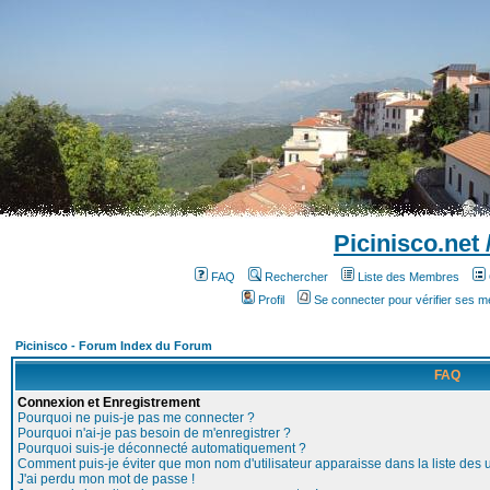
Picinisco.net
FAQ
Rechercher
Liste des Membres
Profil
Se connecter pour vérifier ses 
Picinisco - Forum Index du Forum
FAQ
Connexion et Enregistrement
Pourquoi ne puis-je pas me connecter ?
Pourquoi n'ai-je pas besoin de m'enregistrer ?
Pourquoi suis-je déconnecté automatiquement ?
Comment puis-je éviter que mon nom d'utilisateur apparaisse dans la liste des ut
J'ai perdu mon mot de passe !