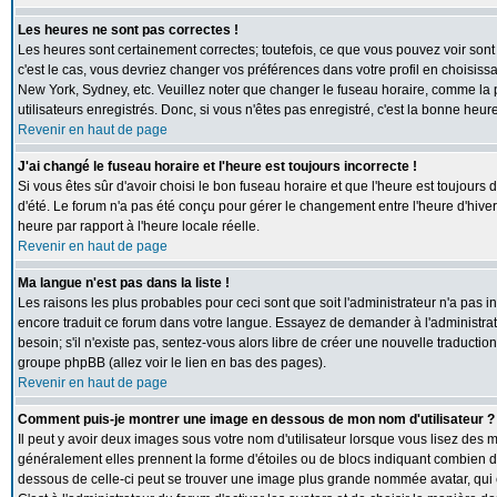
Les heures ne sont pas correctes !
Les heures sont certainement correctes; toutefois, ce que vous pouvez voir sont 
c'est le cas, vous devriez changer vos préférences dans votre profil en choisiss
New York, Sydney, etc. Veuillez noter que changer le fuseau horaire, comme la p
utilisateurs enregistrés. Donc, si vous n'êtes pas enregistré, c'est la bonne heur
Revenir en haut de page
J'ai changé le fuseau horaire et l'heure est toujours incorrecte !
Si vous êtes sûr d'avoir choisi le bon fuseau horaire et que l'heure est toujours 
d'été. Le forum n'a pas été conçu pour gérer le changement entre l'heure d'hiver e
heure par rapport à l'heure locale réelle.
Revenir en haut de page
Ma langue n'est pas dans la liste !
Les raisons les plus probables pour ceci sont que soit l'administrateur n'a pas i
encore traduit ce forum dans votre langue. Essayez de demander à l'administrate
besoin; s'il n'existe pas, sentez-vous alors libre de créer une nouvelle traductio
groupe phpBB (allez voir le lien en bas des pages).
Revenir en haut de page
Comment puis-je montrer une image en dessous de mon nom d'utilisateur ?
Il peut y avoir deux images sous votre nom d'utilisateur lorsque vous lisez des
généralement elles prennent la forme d'étoiles ou de blocs indiquant combien de
dessous de celle-ci peut se trouver une image plus grande nommée avatar, qui 