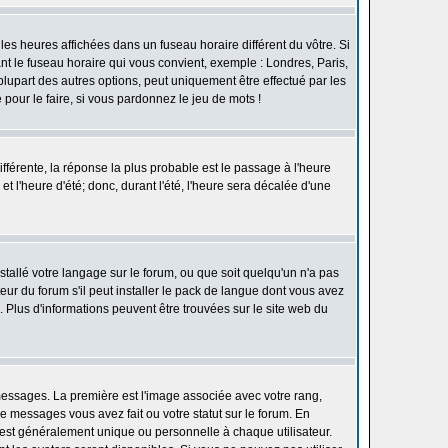
les heures affichées dans un fuseau horaire différent du vôtre. Si
ant le fuseau horaire qui vous convient, exemple : Londres, Paris,
lupart des autres options, peut uniquement être effectué par les
e pour le faire, si vous pardonnez le jeu de mots !
différente, la réponse la plus probable est le passage à l'heure
t l'heure d'été; donc, durant l'été, l'heure sera décalée d'une
nstallé votre langage sur le forum, ou que soit quelqu'un n'a pas
ur du forum s'il peut installer le pack de langue dont vous avez
n. Plus d'informations peuvent être trouvées sur le site web du
 messages. La première est l'image associée avec votre rang,
 messages vous avez fait ou votre statut sur le forum. En
est généralement unique ou personnelle à chaque utilisateur.