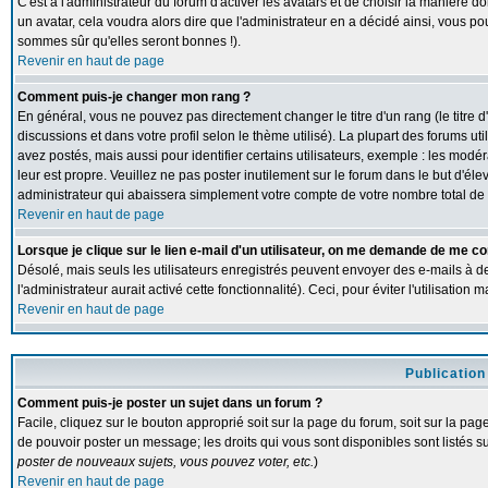
C'est à l'administrateur du forum d'activer les avatars et de choisir la manière d
un avatar, cela voudra alors dire que l'administrateur en a décidé ainsi, vous p
sommes sûr qu'elles seront bonnes !).
Revenir en haut de page
Comment puis-je changer mon rang ?
En général, vous ne pouvez pas directement changer le titre d'un rang (le titre d
discussions et dans votre profil selon le thème utilisé). La plupart des forums 
avez postés, mais aussi pour identifier certains utilisateurs, exemple : les modé
leur est propre. Veuillez ne pas poster inutilement sur le forum dans le but d'
administrateur qui abaissera simplement votre compte de votre nombre total d
Revenir en haut de page
Lorsque je clique sur le lien e-mail d'un utilisateur, on me demande de me co
Désolé, mais seuls les utilisateurs enregistrés peuvent envoyer des e-mails à de
l'administrateur aurait activé cette fonctionnalité). Ceci, pour éviter l'utilisatio
Revenir en haut de page
Publication
Comment puis-je poster un sujet dans un forum ?
Facile, cliquez sur le bouton approprié soit sur la page du forum, soit sur la pa
de pouvoir poster un message; les droits qui vous sont disponibles sont listés su
poster de nouveaux sujets, vous pouvez voter, etc.
)
Revenir en haut de page