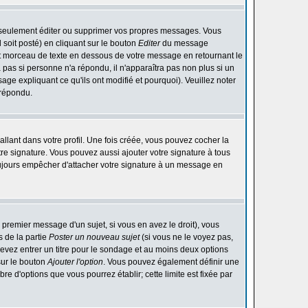
 seulement éditer ou supprimer vos propres messages. Vous
soit posté) en cliquant sur le bouton
Editer
du message
t morceau de texte en dessous de votre message en retournant le
ra pas si personne n'a répondu, il n'apparaîtra pas non plus si un
ge expliquant ce qu'ils ont modifié et pourquoi). Veuillez noter
 répondu.
lant dans votre profil. Une fois créée, vous pouvez cocher la
re signature. Vous pouvez aussi ajouter votre signature à tous
ujours empêcher d'attacher votre signature à un message en
 premier message d'un sujet, si vous en avez le droit), vous
 de la partie
Poster un nouveau sujet
(si vous ne le voyez pas,
evez entrer un titre pour le sondage et au moins deux options
sur le bouton
Ajouter l'option
. Vous pouvez également définir une
bre d'options que vous pourrez établir; cette limite est fixée par