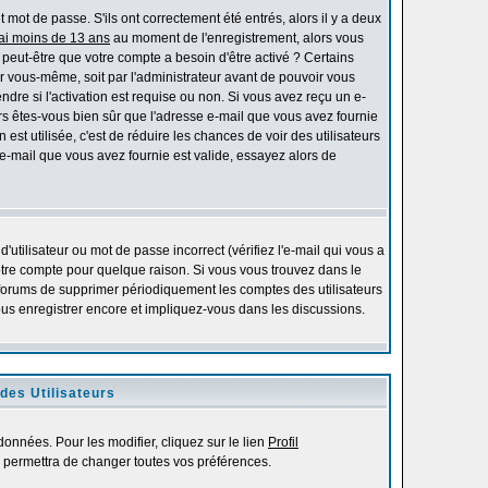
mot de passe. S'ils ont correctement été entrés, alors il y a deux
'ai moins de 13 ans
au moment de l'enregistrement, alors vous
s peut-être que votre compte a besoin d'être activé ? Certains
r vous-même, soit par l'administrateur avant de pouvoir vous
re si l'activation est requise ou non. Si vous avez reçu un e-
alors êtes-vous bien sûr que l'adresse e-mail que vous avez fournie
 est utilisée, c'est de réduire les chances de voir des utilisateurs
-mail que vous avez fournie est valide, essayez alors de
utilisateur ou mot de passe incorrect (vérifiez l'e-mail qui vous a
otre compte pour quelque raison. Si vous vous trouvez dans le
es forums de supprimer périodiquement les comptes des utilisateurs
vous enregistrer encore et impliquez-vous dans les discussions.
des Utilisateurs
onnées. Pour les modifier, cliquez sur le lien
Profil
 permettra de changer toutes vos préférences.