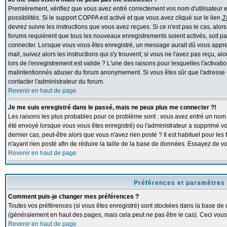
Premièrement, vérifiez que vous avez entré correctement vos nom d'utilisateur et 
possibilités. Si le support COPPA est activé et que vous avez cliqué sur le lien
J
devrez suivre les instructions que vous avez reçues. Si ce n'est pas le cas, alor
forums requièrent que tous les nouveaux enregistrements soient activés, soit pa
connecter. Lorsque vous vous êtes enregistré, un message aurait dû vous apprend
mail, suivez alors les instructions qui s'y trouvent; si vous ne l'avez pas reçu, 
lors de l'enregistrement est valide ? L'une des raisons pour lesquelles l'activation
malintentionnés abuser du forum anonymement. Si vous êtes sûr que l'adresse e
contacter l'administrateur du forum.
Revenir en haut de page
Je me suis enregistré dans le passé, mais ne peux plus me connecter ?!
Les raisons les plus probables pour ce problème sont : vous avez entré un nom d'
été envoyé lorsque vous vous êtes enregistré) ou l'administrateur a supprimé v
dernier cas, peut-être alors que vous n'avez rien posté ? Il est habituel pour l
n'ayant rien posté afin de réduire la taille de la base de données. Essayez de 
Revenir en haut de page
Préférences et paramètres 
Comment puis-je changer mes préférences ?
Toutes vos préférences (si vous êtes enregistré) sont stockées dans la base de d
(généralement en haut des pages, mais cela peut ne pas être le cas). Ceci vous
Revenir en haut de page