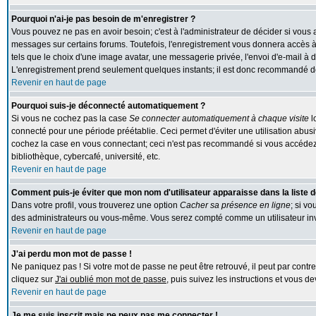
Pourquoi n'ai-je pas besoin de m'enregistrer ?
Vous pouvez ne pas en avoir besoin; c'est à l'administrateur de décider si vous
messages sur certains forums. Toutefois, l'enregistrement vous donnera accès à 
tels que le choix d'une image avatar, une messagerie privée, l'envoi d'e-mail à des
L'enregistrement prend seulement quelques instants; il est donc recommandé de 
Revenir en haut de page
Pourquoi suis-je déconnecté automatiquement ?
Si vous ne cochez pas la case
Se connecter automatiquement à chaque visite
l
connecté pour une période préétablie. Ceci permet d'éviter une utilisation abus
cochez la case en vous connectant; ceci n'est pas recommandé si vous accédez 
bibliothèque, cybercafé, université, etc.
Revenir en haut de page
Comment puis-je éviter que mon nom d'utilisateur apparaisse dans la liste de
Dans votre profil, vous trouverez une option
Cacher sa présence en ligne
; si v
des administrateurs ou vous-même. Vous serez compté comme un utilisateur inv
Revenir en haut de page
J'ai perdu mon mot de passe !
Ne paniquez pas ! Si votre mot de passe ne peut être retrouvé, il peut par contre 
cliquez sur
J'ai oublié mon mot de passe
, puis suivez les instructions et vous 
Revenir en haut de page
Je me suis inscrit mais ne peux pas me connecter !