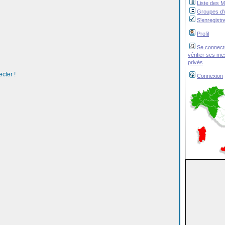
Liste des 
Groupes d'u
S'enregistr
Profil
Se connect
vérifier ses m
privés
cter !
Connexion