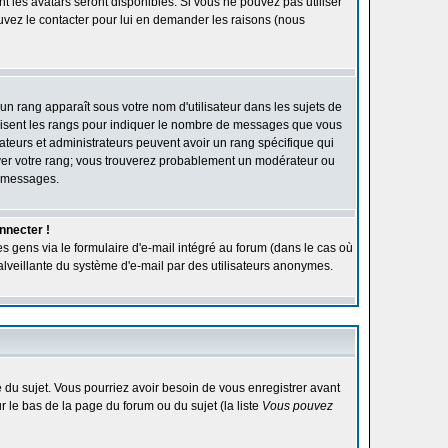
ont les avatars seront disponibles. Si vous ne pouvez pas utiliser
ouvez le contacter pour lui en demander les raisons (nous
'un rang apparaît sous votre nom d'utilisateur dans les sujets de
utilisent les rangs pour indiquer le nombre de messages que vous
rateurs et administrateurs peuvent avoir un rang spécifique qui
élever votre rang; vous trouverez probablement un modérateur ou
e messages.
nnecter !
s gens via le formulaire d'e-mail intégré au forum (dans le cas où
n malveillante du système d'e-mail par des utilisateurs anonymes.
ge du sujet. Vous pourriez avoir besoin de vous enregistrer avant
r le bas de la page du forum ou du sujet (la liste
Vous pouvez