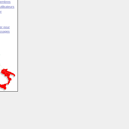
Membres
tilisateurs
er
er pour
essages