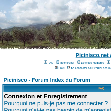
Picinisco.net
FAQ
Rechercher
Liste des Membres
Profil
Se connecter pour vérifier ses 
Picinisco - Forum Index du Forum
FAQ
Connexion et Enregistrement
Pourquoi ne puis-je pas me connecter ?
Pourquoi n'ai-je pas besoin de m'enregist