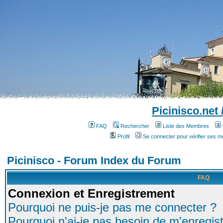
Picinisco.net
FAQ
Rechercher
Liste des Membres
Profil
Se connecter pour vérifier ses 
Picinisco - Forum Index du Forum
FAQ
Connexion et Enregistrement
Pourquoi ne puis-je pas me connecter ?
Pourquoi n'ai-je pas besoin de m'enregist