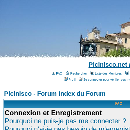
Picinisco.net
FAQ
Rechercher
Liste des Membres
Profil
Se connecter pour vérifier ses 
Picinisco - Forum Index du Forum
FAQ
Connexion et Enregistrement
Pourquoi ne puis-je pas me connecter ?
Pourquoi n'ai-je pas besoin de m'enregist